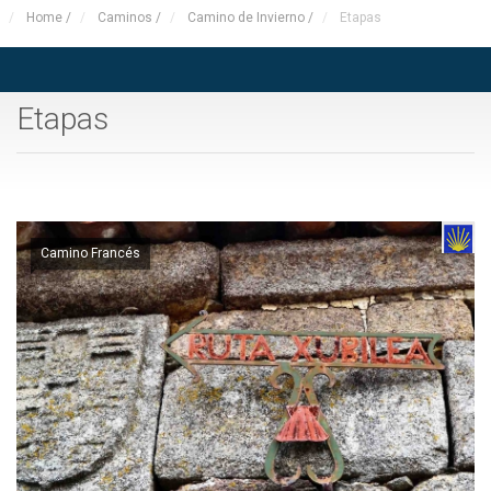
Home
/
Caminos
/
Camino de Invierno
/
Etapas
Etapas
Camino Francés