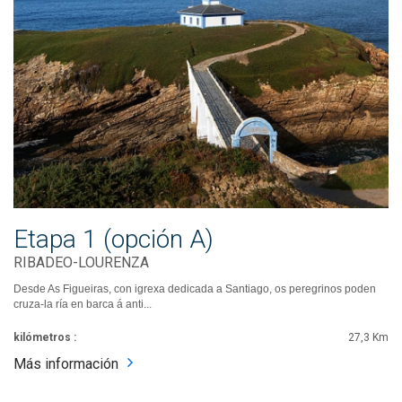
Etapa 1 (opción A)
RIBADEO-LOURENZA
Desde As Figueiras, con igrexa dedicada a Santiago, os peregrinos poden
cruza-la ría en barca á anti...
kilómetros :
27,3 Km
Más información