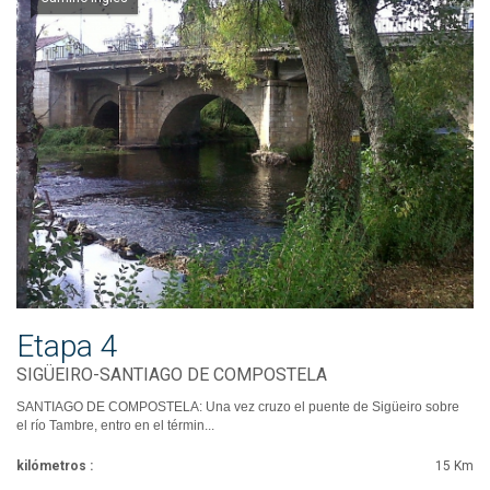
Etapa 4
SIGÜEIRO-SANTIAGO DE COMPOSTELA
SANTIAGO DE COMPOSTELA: Una vez cruzo el puente de Sigüeiro sobre
el río Tambre, entro en el términ...
kilómetros :
15 Km