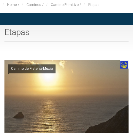
Home
/
Caminos
/
Camino Primitivo
/
Etapas
Etapas
Camino de Fisterra-Muxía