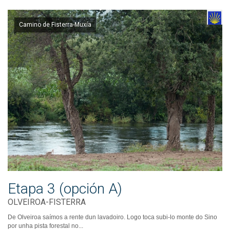
Camino de Fisterra-Muxía
Etapa 3 (opción A)
OLVEIROA-FISTERRA
De Olveiroa saímos a rente dun lavadoiro. Logo toca subi-lo monte do Sino
por unha pista forestal no...