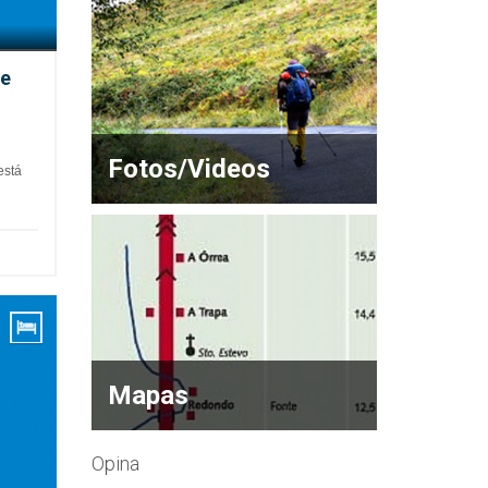
de
Fotos/Videos
está
Mapas
Opina