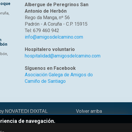
Roque
Albergue de Peregrinos San
Antonio de Herbón
oruña,
Rego da Manga, nº 56
Padrón - A Coruña - C.P. 15915
Tel: 679 460 942
info@amigosdelcamino.com
n
rbón
Hospitalero voluntario
rbón,
hospitalidad@amigosdelcamino.com
Síguenos en Facebook
Asociación Galega de Amigos do
Camiño de Santiago
Volver arriba
 by
NOVATEDI DIXITAL
eriencia de navegación.