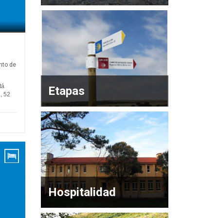
nto de
tá
Etapas
, 52
Hospitalidad