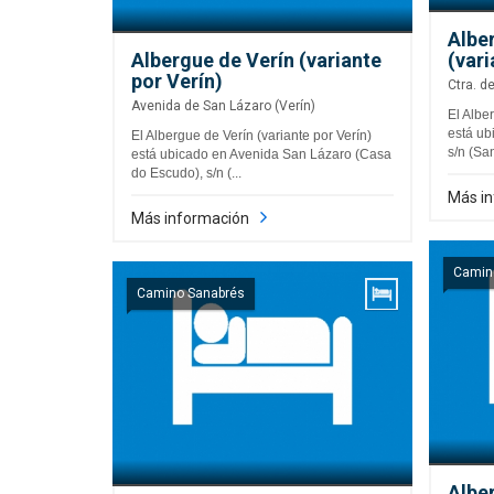
Albe
Albergue de Verín (variante
(vari
por Verín)
Ctra. d
Avenida de San Lázaro (Verín)
El Albe
está ub
El Albergue de Verín (variante por Verín)
s/n (San
está ubicado en Avenida San Lázaro (Casa
do Escudo), s/n (...
Más i
Más información
Camin
Camino Sanabrés
Alber