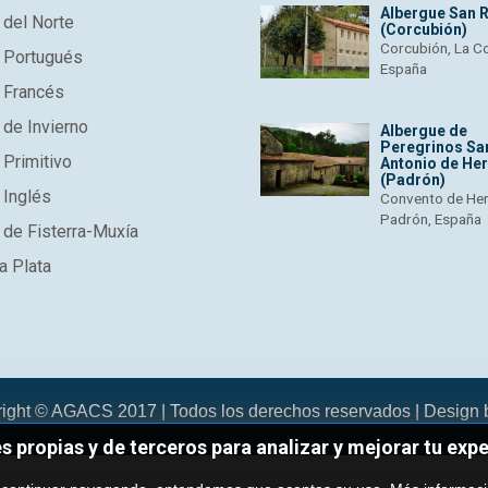
Albergue San 
del Norte
(Corcubión)
Corcubión, La C
 Portugués
España
 Francés
de Invierno
Albergue de
Peregrinos Sa
Primitivo
Antonio de He
(Padrón)
 Inglés
Convento de He
Padrón, España
de Fisterra-Muxía
a Plata
right © AGACS 2017 | Todos los derechos reservados | Design
es propias y de terceros para analizar y mejorar tu exp