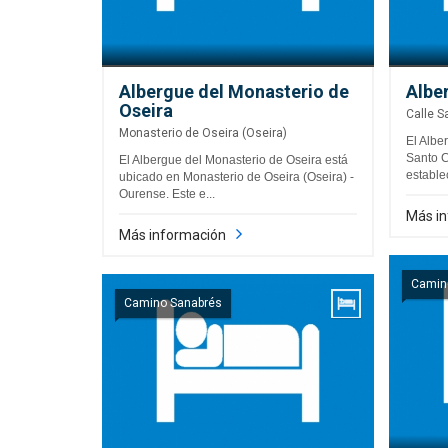
Albergue del Monasterio de
Albe
Oseira
Calle S
Monasterio de Oseira (Oseira)
El Albe
Santo C
El Albergue del Monasterio de Oseira está
estable
ubicado en Monasterio de Oseira (Oseira) -
Ourense. Este e...
Más i
Más información
Camin
Camino Sanabrés