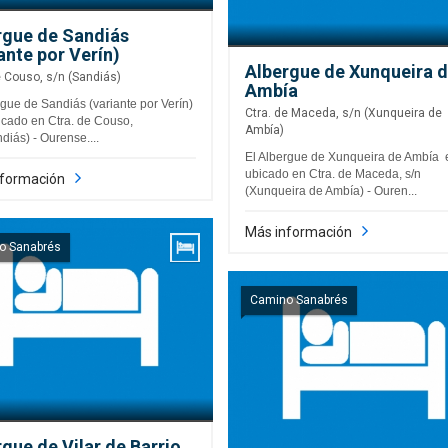
rgue de Sandiás
ante por Verín)
Albergue de Xunqueira 
e Couso, s/n (Sandiás)
Ambía
rgue de Sandiás (variante por Verín)
Ctra. de Maceda, s/n (Xunqueira de
icado en Ctra. de Couso,
Ambía)
diás) - Ourense....
El Albergue de Xunqueira de Ambía 
ubicado en Ctra. de Maceda, s/n
nformación
(Xunqueira de Ambía) - Ouren...
Más información
o Sanabrés
Camino Sanabrés
gue de Vilar de Barrio