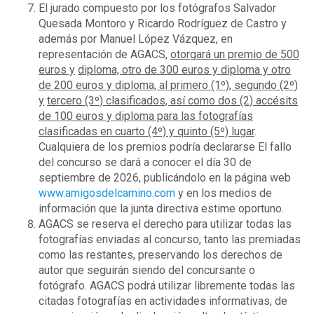
El jurado compuesto por los fotógrafos Salvador
Quesada Montoro y Ricardo Rodríguez de Castro y
además por Manuel López Vázquez, en
representación de AGACS,
otorgará un premio de 500
euros y
diploma, otro de 300 euros y diploma y otro
de 200 euros y diploma, al primero (1º), segundo (2º)
y
tercero (3º) clasificados, así como dos (2) accésits
de 100 euros y diploma para las fotografías
clasificadas en cuarto (4º) y quinto (5º) lugar
.
Cualquiera de los premios podría declararse El fallo
del concurso se dará a conocer el día 30 de
septiembre de 2026, publicándolo en la página web
www.amigosdelcamino.com
y en los medios de
información que la junta directiva estime oportuno.
AGACS se reserva el derecho para utilizar todas las
fotografías enviadas al concurso, tanto las premiadas
como las restantes, preservando los derechos de
autor que seguirán siendo del concursante o
fotógrafo. AGACS podrá utilizar libremente todas las
citadas fotografías en actividades informativas, de