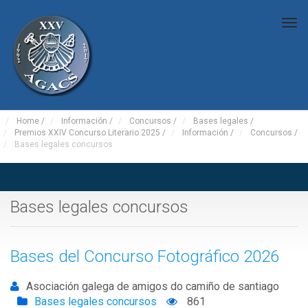
Tog
nav
Home
/
Información
/
Concursos
/
Bases legales
/
Premios XXIV Concurso Literario 2025
/
Información
/
Concursos
/
Bases legales concursos
Bases legales concursos
Bases del Concurso Fotográfico 2026
Asociación galega de amigos do camiño de santiago
Bases legales concursos
861