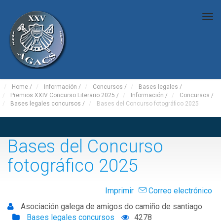
Tog
nav
Home
/
Información
/
Concursos
/
Bases legales
/
Premios XXIV Concurso Literario 2025
/
Información
/
Concursos
/
Bases legales concursos
/
Bases del Concurso fotográfico 2025
Bases del Concurso
fotográfico 2025
Imprimir
Correo electrónico
Asociación galega de amigos do camiño de santiago
Bases legales concursos
4278