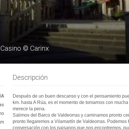
l Casino © Carinx
Descripción
ÚA
Después de un buen descanso y con el pensamiento puest
km. hasta A Rúa, es el momento de tomarnos con mucha ca
as
merece la pena.
no
Salimos del Barco de Valdeorras y caminamos pronto cerca
pronto llegaremos a Vilamartín de Valdeorras. Podemos h
Km
conversación con los paisanos que nos encontremos, pue