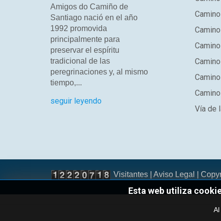
Amigos do Camiño de
Camino
Santiago nació en el año
1992 promovida
Camino
principalmente para
Camino 
preservar el espíritu
tradicional de las
Camino 
peregrinaciones y, al mismo
Camino
tiempo,...
Camino 
seguir leyendo
Vía de l
Visitantes |
Aviso Legal
| Copy
Esta web utiliza cooki
Al