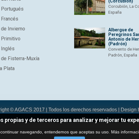
(Corcubión)
Corcubión, La C
 Portugués
España
 Francés
de Invierno
Albergue de
Peregrinos Sa
Primitivo
Antonio de He
(Padrón)
 Inglés
Convento de He
Padrón, España
de Fisterra-Muxía
a Plata
right © AGACS 2017 | Todos los derechos reservados | Design
es propias y de terceros para analizar y mejorar tu exp
 continuar navegando, entendemos que aceptas su uso.
Más informac