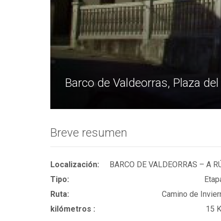
Barco de Valdeorras, Plaza de
Breve resumen
Localización:
BARCO DE VALDEORRAS – A R
Tipo:
Etap
Ruta:
Camino de Invier
kilómetros :
15 