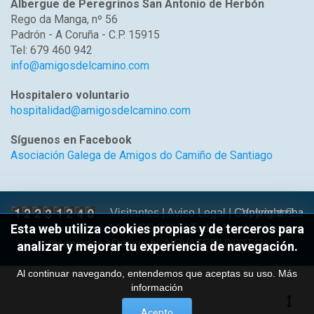
Albergue de Peregrinos San Antonio de Herbón
Rego da Manga, nº 56
Padrón - A Coruña - C.P. 15915
Tel: 679 460 942
info@amigosdelcamino.com
Hospitalero voluntario
hospitalidad@amigosdelcamino.com
Síguenos en Facebook
Asociación Galega de Amigos do Camiño de Santiago
Volver arriba
Visitantes |
Aviso Legal
| Copyright ©
Esta web utiliza cookies propias y de terceros para
AGACS 2017 | Todos los derechos
reservados | Design by
NOVATEDI DIXITAL
analizar y mejorar tu experiencia de navegación.
Al continuar navegando, entendemos que aceptas su uso.
Más
información
Acepto