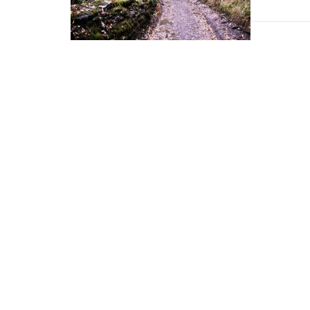
al fin he po
mini-peregr
de hace cas
en casa de 
ruta.