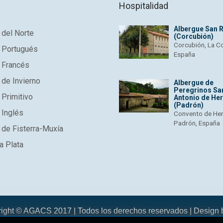
Hospitalidad
Albergue San 
del Norte
(Corcubión)
Corcubión, La C
 Portugués
España
 Francés
de Invierno
Albergue de
Peregrinos Sa
Primitivo
Antonio de He
(Padrón)
 Inglés
Convento de He
Padrón, España
de Fisterra-Muxía
a Plata
right © AGACS 2017 | Todos los derechos reservados | Design