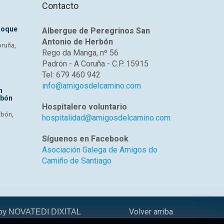
Contacto
Roque
Albergue de Peregrinos San
Antonio de Herbón
oruña,
Rego da Manga, nº 56
Padrón - A Coruña - C.P. 15915
Tel: 679 460 942
info@amigosdelcamino.com
n
rbón
Hospitalero voluntario
rbón,
hospitalidad@amigosdelcamino.com
Síguenos en Facebook
Asociación Galega de Amigos do
Camiño de Santiago
Volver arriba
 by
NOVATEDI DIXITAL