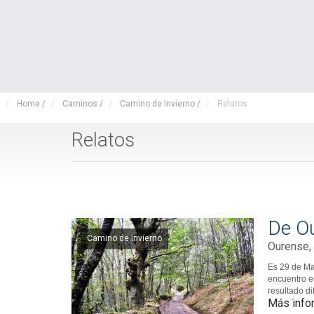
Home
/
Caminos
/
Camino de Invierno
/
Relatos
Relatos
De Ou
Camino de Invierno
Ourense,
Es 29 de Ma
encuentro e
resultado di
Más info
encontrar u