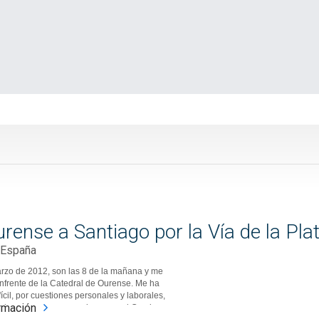
rense a Santiago por la Vía de la Pla
 España
rzo de 2012, son las 8 de la mañana y me
nfrente de la Catedral de Ourense. Me ha
fícil, por cuestiones personales y laborales,
rmación
n hueco para recorrer de nuevo el Camino, pero