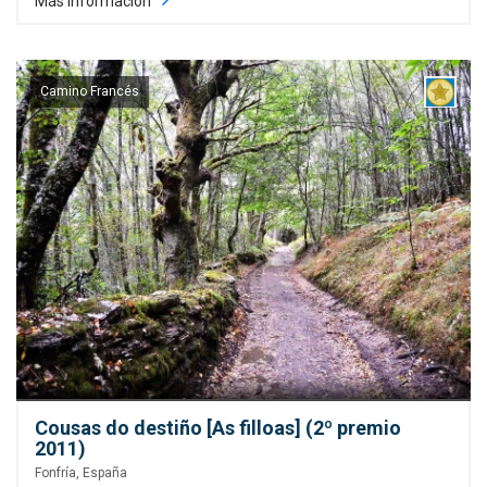
Más información
Camino Francés
Cousas do destiño [As filloas] (2º premio
2011)
Fonfría, España