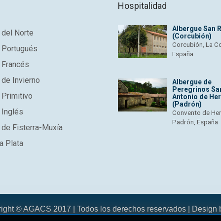
Hospitalidad
Albergue San 
del Norte
(Corcubión)
Corcubión, La C
 Portugués
España
 Francés
de Invierno
Albergue de
Peregrinos Sa
Primitivo
Antonio de He
(Padrón)
 Inglés
Convento de He
Padrón, España
de Fisterra-Muxía
a Plata
right © AGACS 2017 | Todos los derechos reservados | Design