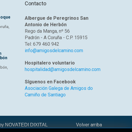
Contacto
Roque
Albergue de Peregrinos San
Antonio de Herbón
oruña,
Rego da Manga, nº 56
Padrón - A Coruña - C.P. 15915
Tel: 679 460 942
info@amigosdelcamino.com
n
rbón
Hospitalero voluntario
rbón,
hospitalidad@amigosdelcamino.com
Síguenos en Facebook
Asociación Galega de Amigos do
Camiño de Santiago
Volver arriba
 by
NOVATEDI DIXITAL