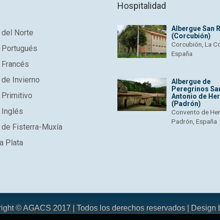
Hospitalidad
Albergue San 
del Norte
(Corcubión)
Corcubión, La C
 Portugués
España
 Francés
de Invierno
Albergue de
Peregrinos Sa
Primitivo
Antonio de He
(Padrón)
 Inglés
Convento de He
Padrón, España
de Fisterra-Muxía
a Plata
right © AGACS 2017 | Todos los derechos reservados | Design