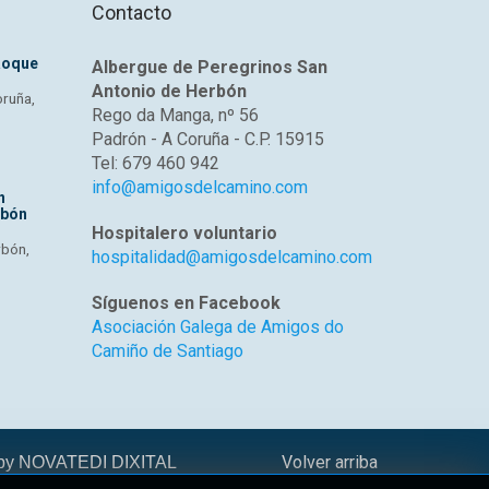
Contacto
Roque
Albergue de Peregrinos San
Antonio de Herbón
oruña,
Rego da Manga, nº 56
Padrón - A Coruña - C.P. 15915
Tel: 679 460 942
info@amigosdelcamino.com
n
rbón
Hospitalero voluntario
rbón,
hospitalidad@amigosdelcamino.com
Síguenos en Facebook
Asociación Galega de Amigos do
Camiño de Santiago
Volver arriba
 by
NOVATEDI DIXITAL