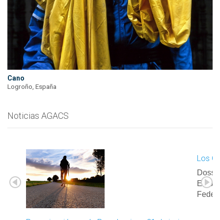
Cano
Logroño, España
Noticias AGACS
Los Ca
Dossie
Elabor
Feder