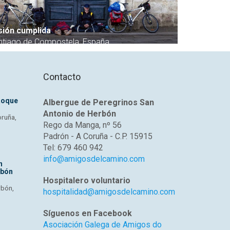
sión cumplida
O refrexo 
ntiago de Compostela, España
Santiago de
Contacto
Roque
Albergue de Peregrinos San
Antonio de Herbón
oruña,
Rego da Manga, nº 56
Padrón - A Coruña - C.P. 15915
Tel: 679 460 942
info@amigosdelcamino.com
n
rbón
Hospitalero voluntario
rbón,
hospitalidad@amigosdelcamino.com
Síguenos en Facebook
Asociación Galega de Amigos do