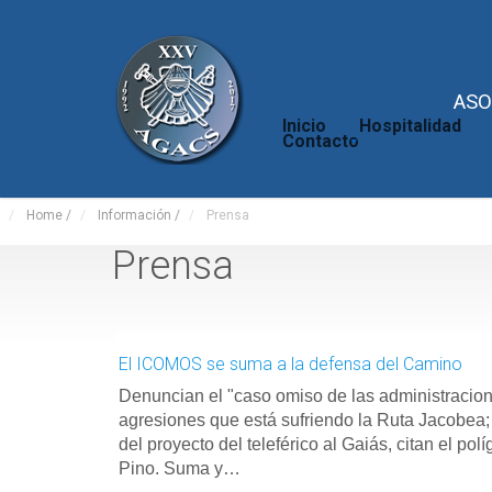
ASO
Inicio
Hospitalidad
Contacto
Home
/
Información
/
Prensa
Prensa
El ICOMOS se suma a la defensa del Camino
Denuncian el "caso omiso de las administracion
agresiones que está sufriendo la Ruta Jacobea
del proyecto del teleférico al Gaiás, citan el pol
Pino. Suma y…