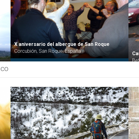
X aniversario del albergue de San Roque
Corcubión, San Roque, España
Ca
Be
ico