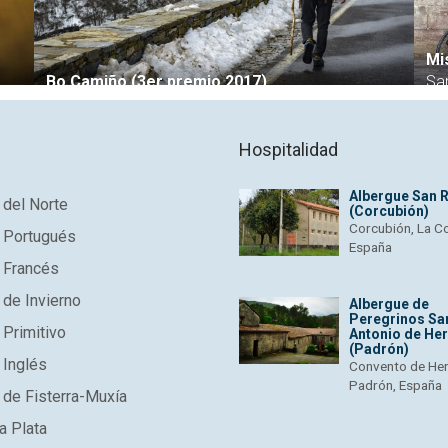
Mi
Bo Camiño (3er premio 2017)
Sa
Hospitalidad
Albergue San 
del Norte
(Corcubión)
Corcubión, La C
 Portugués
España
 Francés
de Invierno
Albergue de
Peregrinos Sa
Primitivo
Antonio de He
(Padrón)
 Inglés
Convento de He
Padrón, España
de Fisterra-Muxía
a Plata