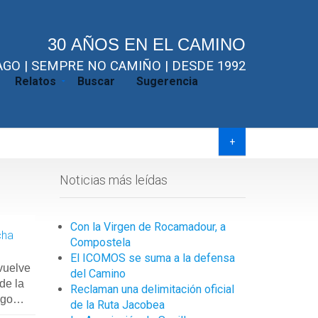
30 AÑOS EN EL CAMINO
GO | SEMPRE NO CAMIÑO | DESDE 1992
Relatos
Buscar
Sugerencia
+
Noticias más leídas
Con la Virgen de Rocamadour, a
cha
Compostela
El ICOMOS se suma a la defensa
 vuelve
del Camino
de la
Reclaman una delimitación oficial
iago…
de la Ruta Jacobea