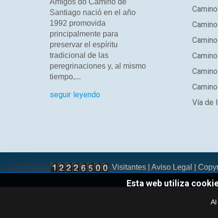
Amigos do Camiño de
Camino
Santiago nació en el año
1992 promovida
Camino
principalmente para
Camino 
preservar el espíritu
tradicional de las
Camino 
peregrinaciones y, al mismo
Camino
tiempo,...
Camino 
seguir leyendo
Vía de l
Visitantes |
Aviso Legal
| Copy
Esta web utiliza cooki
Al