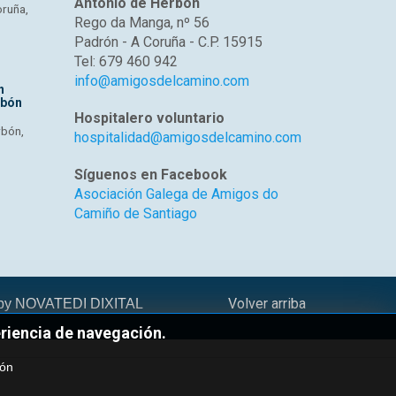
Antonio de Herbón
oruña,
Rego da Manga, nº 56
Padrón - A Coruña - C.P. 15915
Tel: 679 460 942
info@amigosdelcamino.com
n
rbón
Hospitalero voluntario
rbón,
hospitalidad@amigosdelcamino.com
Síguenos en Facebook
Asociación Galega de Amigos do
Camiño de Santiago
Volver arriba
 by
NOVATEDI DIXITAL
eriencia de navegación.
ión