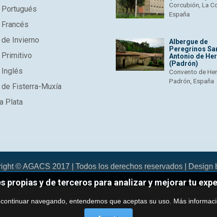
Corcubión, La C
 Portugués
España
 Francés
de Invierno
Albergue de
Peregrinos Sa
Primitivo
Antonio de He
(Padrón)
 Inglés
Convento de He
Padrón, España
de Fisterra-Muxía
a Plata
right © AGACS 2017 | Todos los derechos reservados | Design
es propias y de terceros para analizar y mejorar tu exp
 continuar navegando, entendemos que aceptas su uso.
Más informac