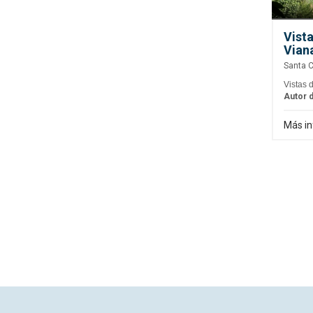
Vist
Vian
Santa C
Vistas 
Autor d
Más i