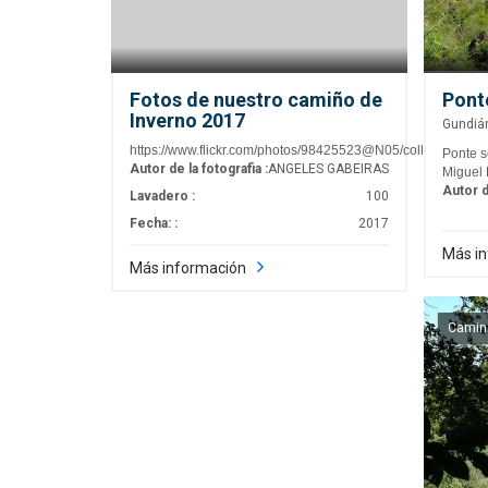
Fotos de nuestro camiño de
Ponte
Inverno 2017
Gundiá
https://www.flickr.com/photos/98425523@N05/collections
Ponte s
Autor de la fotografia :
ANGELES GABEIRAS
Miguel
Autor d
Lavadero :
100
Fecha: :
2017
Más i
Más información
Camino