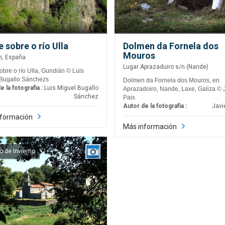
 sobre o río Ulla
Dolmen da Fornela dos
Mouros
n, España
Lugar Aprazaduiro s/n (Nande)
obre o río Ulla, Gundián © Luis
 Bugallo Sánchezs
Dolmen da Fornela dos Mouros, en
e la fotografia :
Luis Miguel Bugallo
Aprazadoiro, Nande, Laxe, Galiza © 
Sánchez
Pais
Autor de la fotografia :
Javi
nformación
Más información
 de Invierno