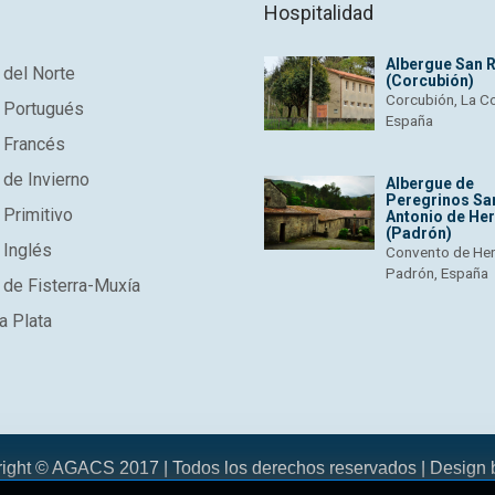
Hospitalidad
Albergue San 
del Norte
(Corcubión)
Corcubión, La C
 Portugués
España
 Francés
de Invierno
Albergue de
Peregrinos Sa
Primitivo
Antonio de He
(Padrón)
 Inglés
Convento de He
Padrón, España
de Fisterra-Muxía
a Plata
right © AGACS 2017 | Todos los derechos reservados | Design