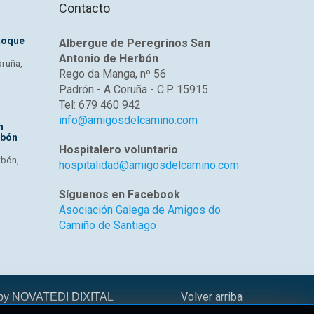
Contacto
Roque
Albergue de Peregrinos San
Antonio de Herbón
oruña,
Rego da Manga, nº 56
Padrón - A Coruña - C.P. 15915
Tel: 679 460 942
info@amigosdelcamino.com
n
rbón
Hospitalero voluntario
rbón,
hospitalidad@amigosdelcamino.com
Síguenos en Facebook
Asociación Galega de Amigos do
Camiño de Santiago
Volver arriba
 by
NOVATEDI DIXITAL