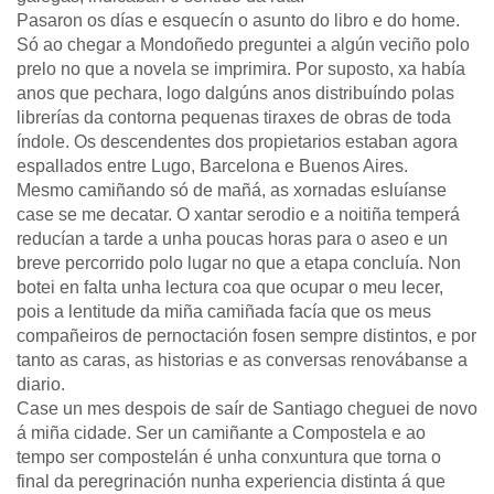
Pasaron os días e esquecín o asunto do libro e do home.
Só ao chegar a Mondoñedo preguntei a algún veciño polo
prelo no que a novela se imprimira. Por suposto, xa había
anos que pechara, logo dalgúns anos distribuíndo polas
librerías da contorna pequenas tiraxes de obras de toda
índole. Os descendentes dos propietarios estaban agora
espallados entre Lugo, Barcelona e Buenos Aires.
Mesmo camiñando só de mañá, as xornadas esluíanse
case se me decatar. O xantar serodio e a noitiña temperá
reducían a tarde a unha poucas horas para o aseo e un
breve percorrido polo lugar no que a etapa concluía. Non
botei en falta unha lectura coa que ocupar o meu lecer,
pois a lentitude da miña camiñada facía que os meus
compañeiros de pernoctación fosen sempre distintos, e por
tanto as caras, as historias e as conversas renovábanse a
diario.
Case un mes despois de saír de Santiago cheguei de novo
á miña cidade. Ser un camiñante a Compostela e ao
tempo ser compostelán é unha conxuntura que torna o
final da peregrinación nunha experiencia distinta á que