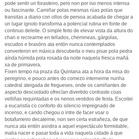
pode sentir un forasteiro, pero non por iso menos intensa
ou fascinante. Camiñar polas mesmas rúas polas que
transitas a diario con ollos de persoa acabada de chegar a
un lugar ignoto transforma a potencial rutina en fonte de
continuo deleite. O simple feito de elevar vista da altura do
chan e recrearme en tellados, chemineas, gárgolas,
escudos e brasóns ata entón nunca contemplados
converteron en máxica descuberta o meu pisar pola pedra
aínda húmida pola rosada da noite naquela fresca mañá
xa de primavera.
Fixen tempo na praza da Quintana ata a hora da misa do
peregrino, e pouco antes do comezo interneime nunha
catedral ateigada de fregueses, onde os camiñantes de
aspecto descoidado ofrecían divertido contraste coas
velliñas requintadas e os nenos vestidos de festa. Escoitei
a eucaristía co conforto do silencio impregnado de
incenso, e cando chegou o intre de facer voar o
botafumeiro decateime, non sen certa estrañeza, de que
nunca ata entón asistira a aquel espectáculo formidable,
malia nacer e pasar toda a vida naquela cidade á que