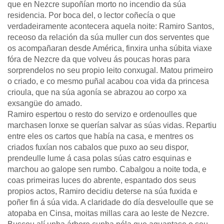
que en Nezcre supoñían morto no incendio da súa
residencia. Por boca del, o lector coñecía o que
verdadeiramente acontecera aquela noite: Ramiro Santos,
receoso da relación da súa muller cun dos serventes que
os acompañaran desde América, finxira unha súbita viaxe
fóra de Nezcre da que volveu ás poucas horas para
sorprendelos no seu propio leito conxugal. Matou primeiro
o criado, e co mesmo puñal acabou coa vida da princesa
crioula, que na súa agonía se abrazou ao corpo xa
exsangüe do amado.
Ramiro espertou o resto do servizo e ordenoulles que
marchasen lonxe se querían salvar as súas vidas. Repartiu
entre eles os cartos que había na casa, e mentres os
criados fuxían nos cabalos que puxo ao seu dispor,
prendeulle lume á casa polas súas catro esquinas e
marchou ao galope sen rumbo. Cabalgou a noite toda, e
coas primeiras luces do abrente, espantado dos seus
propios actos, Ramiro decidiu deterse na súa fuxida e
poñer fin á súa vida. A claridade do día desveloulle que se
atopaba en Cinsa, moitas millas cara ao leste de Nezcre.