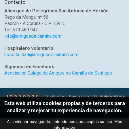
Contacto
Albergue de Peregrinos San Antonio de Herbón
Rego da Manga, nº 56
Padrón - A Coruña - C.P. 15915
Tel: 679 460 942
info@amigosdelcamino.com
Hospitalero voluntario
hospitalidad@amigosdelcamino.com
Síguenos en Facebook
Asociación Galega de Amigos do Camiño de Santiago
Volver arriba
Visitantes |
Aviso Legal
| Copyright ©
Esta web utiliza cookies propias y de terceros para
AGACS 2017 | Todos los derechos
reservados | Design by
NOVATEDI DIXITAL
analizar y mejorar tu experiencia de navegación.
Al continuar navegando, entendemos que aceptas su uso.
Más
información