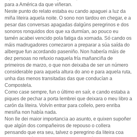
para a América da que viñeran.
Neste punto do relato estaba eu cando apaguei a luz da
miña liteira aquela noite. O sono non tardou en chegar, e a
pesar das conversas apagadas dalgúns peregrinos e dos
sonoros ronquidos dos que xa durmían, ao pouco eu
tamén acabei vencido pola fatiga da xornada. Só cando os
máis madrugadores comezaron a preparar a súa saída do
albergue fun acordando paseniño. Non habería máis de
dez persoas no refuxio naquela fría mañanciña de
primeiros de marzo, o que non deixaba de ser un número
considerable para aquela altura do ano e para aquela ruta,
unha das menos transitadas das que conducían a
Compostela.
Como case sempre, fun o último en saír, e cando estaba a
piques de pechar a porta lembrei que deixara o meu libro a
carón da liteira. Volvín entrar para collelo, pero enriba
mesiña non había nada.
Non lle dei maior importancia ao asunto, e quixen supoñer
que algún dos compañeiros de repouso o collera
pensando que era seu, talvez o peregrino da liteira coa