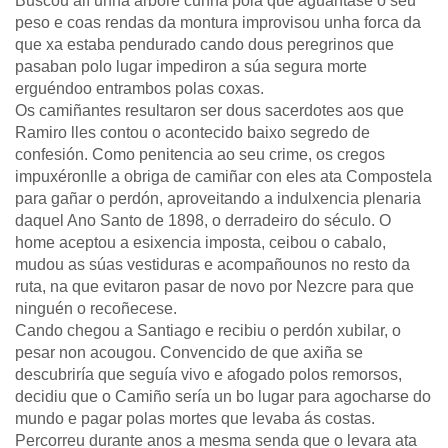
Buscou alí unha árbore cunha póla que aguantase o seu
peso e coas rendas da montura improvisou unha forca da
que xa estaba pendurado cando dous peregrinos que
pasaban polo lugar impediron a súa segura morte
erguéndoo entrambos polas coxas.
Os camiñantes resultaron ser dous sacerdotes aos que
Ramiro lles contou o acontecido baixo segredo de
confesión. Como penitencia ao seu crime, os cregos
impuxéronlle a obriga de camiñar con eles ata Compostela
para gañar o perdón, aproveitando a indulxencia plenaria
daquel Ano Santo de 1898, o derradeiro do século. O
home aceptou a esixencia imposta, ceibou o cabalo,
mudou as súas vestiduras e acompañounos no resto da
ruta, na que evitaron pasar de novo por Nezcre para que
ninguén o recoñecese.
Cando chegou a Santiago e recibiu o perdón xubilar, o
pesar non acougou. Convencido de que axiña se
descubriría que seguía vivo e afogado polos remorsos,
decidiu que o Camiño sería un bo lugar para agocharse do
mundo e pagar polas mortes que levaba ás costas.
Percorreu durante anos a mesma senda que o levara ata