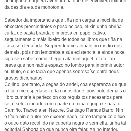
acompañar naquela aventura na que me envolvera fuxindo
da desidia e a da monotonía.
.
Sabedor da importancia que tiña non cargar a mochila de
obxectos prescindibles e peso ocioso, elixín unha obriña
curta, de pasta branda e impresa en papel cativo,
seguramente o máis lixeiro de todos os libros que tiña na
casa sen ler aínda. Sorprendeume atopalo no medio dos
demais, pois non lembraba a súa existencia, e aínda hoxe
sigo sen saber como chegou ata min aquel relato, tan
breve que non había espazo no lombo para imprimir autor
ou título, o que facía que apenas sobresaíse entre dous
grosos dicionarios.
Collino, por tanto, a cegas do andel, coa esperanza de que
o título me espertase certa curiosidade, pois polo demais o
libro cumpría á perfección cos requisitos necesarios para
ser o seleccionado como parte da miña equipaxe para o
Camiño. Traxedia en Nezcre. Santiago Ramos Barro. Nin
o título nin o autor me dixeron nada, como tampouco o fixo
o outro dato recollido na cuberta negra e vermella, unha tal
editorial Saboga da que nunca oíra falar. Xa no interior,