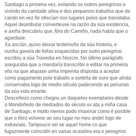
Santiago a primeira vez, evitando os outros peregrinos e
vivindo da caridade allea e dos pequenos traballos que de
cando en vez lle ofrecían nos lugares polos que transitaba.
Aquel deambular converteuse na razón da súa existencia,
e axiña descubriu que, fóra do Camiño, nada había que o
agardase.
Xa ancián, quixo deixar testemuño da súa historia, e
nunha gavela de follas esquecidas por outro peregrino
escribiu a súa Traxedia en Nezcre. No último parágrafo
aseguraba que a mandaría transcribir e editar na primeira
vila na que atopase unha imprenta disposta a aceptar
como pagamento polo traballo a sortella de ouro que aínda
conservaba logo de medio século padecendo as penurias
da súa vida errante.
Descoñezo como chegou un daqueles exemplares desde
o Mondoñedo de mediados do século xx ata a miña casa
de Santiago, e moito menos podo imaxinar como é posible
que o libro volvese ao seu lugar no meu andel logo de
extravialo. Tampouco sei se aquel home co que
fugazmente coincidín en varias ocasións era o peregrino