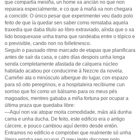
que compartía mesiña, un home xa ancián no que non
reparara especialmente, e co que á mañá xa non chegara
a coincidir. O único pesar que experimentei veu dado polo
feito de que ía quedar sen saber como remataba aquela
traxedia que daba título ao libro extraviado, aínda que o xa
lido bosquexase unha trama que randeaba entre o tópico e
o previsible, cando non no folletinesco.
Seguín o pausado ritmo marcado de etapas que planificara
antes de saír da casa, e catro días despois unha longa
senda completamente afastada de calquera núcleo
habitado acabou por conducirme á Nezcre da novela.
Camiñei ata o minúsculo albergue do lugar, con espazo
para só oito peregrinos, e a hospitaleira recibiume cun
sorriso que foi como un bálsamo para os meus pés
magoados, mentres gababa a miña fortuna por ocupar a
última praza que quedaba libre:
—Aquí non vai atopar moita comodidade, máis alá dunha
cama e unha ducha. De feito, este edificio era o antigo
cárcere, e pouco cambiou aquí dentro desde entón.
Entramos no edificio e comprobei que realmente só unha
liteira estaba sen ocupar. O meu lento discorrer polo