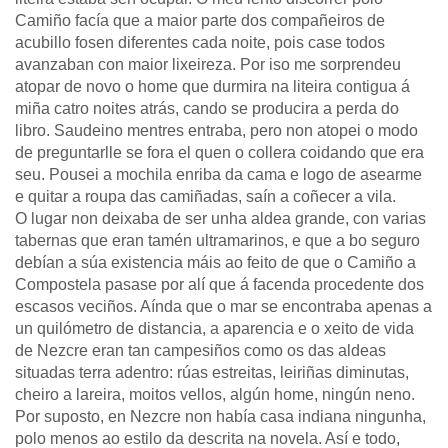
Camiño facía que a maior parte dos compañeiros de
acubillo fosen diferentes cada noite, pois case todos
avanzaban con maior lixeireza. Por iso me sorprendeu
atopar de novo o home que durmira na liteira contigua á
miña catro noites atrás, cando se producira a perda do
libro. Saudeino mentres entraba, pero non atopei o modo
de preguntarlle se fora el quen o collera coidando que era
seu. Pousei a mochila enriba da cama e logo de asearme
e quitar a roupa das camiñadas, saín a coñecer a vila.
O lugar non deixaba de ser unha aldea grande, con varias
tabernas que eran tamén ultramarinos, e que a bo seguro
debían a súa existencia máis ao feito de que o Camiño a
Compostela pasase por alí que á facenda procedente dos
escasos veciños. Aínda que o mar se encontraba apenas a
un quilómetro de distancia, a aparencia e o xeito de vida
de Nezcre eran tan campesiños como os das aldeas
situadas terra adentro: rúas estreitas, leiriñas diminutas,
cheiro a lareira, moitos vellos, algún home, ningún neno.
Por suposto, en Nezcre non había casa indiana ningunha,
polo menos ao estilo da descrita na novela. Así e todo,