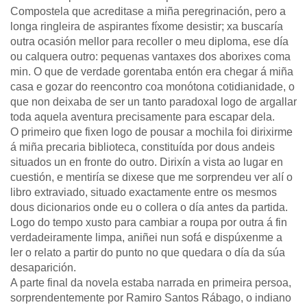
Compostela que acreditase a miña peregrinación, pero a
longa ringleira de aspirantes fíxome desistir; xa buscaría
outra ocasión mellor para recoller o meu diploma, ese día
ou calquera outro: pequenas vantaxes dos aborixes coma
min. O que de verdade gorentaba entón era chegar á miña
casa e gozar do reencontro coa monótona cotidianidade, o
que non deixaba de ser un tanto paradoxal logo de argallar
toda aquela aventura precisamente para escapar dela.
O primeiro que fixen logo de pousar a mochila foi dirixirme
á miña precaria biblioteca, constituída por dous andeis
situados un en fronte do outro. Dirixín a vista ao lugar en
cuestión, e mentiría se dixese que me sorprendeu ver alí o
libro extraviado, situado exactamente entre os mesmos
dous dicionarios onde eu o collera o día antes da partida.
Logo do tempo xusto para cambiar a roupa por outra á fin
verdadeiramente limpa, aniñei nun sofá e dispúxenme a
ler o relato a partir do punto no que quedara o día da súa
desaparición.
A parte final da novela estaba narrada en primeira persoa,
sorprendentemente por Ramiro Santos Rábago, o indiano