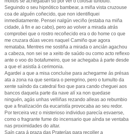
moitos se achegaban só por ver o colosal turíbulo.
Seguindo o seu hipnótico bambear, a miña vista cruzouse
coa de alguén coñecido, que non identifiquei
inmediatamente. Pensei nalgún veciño (estaba na miña
cidade, á fin e ao cabo), pero ao volver a mirada atrás
comprobei que o rostro recoñecido era o do home co que
me cruzara dúas veces naquel Camiño que agora
remataba. Mentres me sostiña a mirada o ancián agachou
a cabeza, non sei se a xeito de saúdo ou como acto reflexo
ante o voo do botafumeiro, que se achegaba á parte desde
a que el asistía á cerimonia.
Agardei a que a misa concluíse para achegarme ás présas
ata a zona na que sentara o peregrino, pero o tumulto da
xente saíndo da catedral fixo que para cando cheguei aos
bancos daquela parte da nave alí xa non quedase
ninguén, agás unhas velliñas rezando alleas ao rebumbio
que a finalización da eucaristía provocaba ao seu redor.
Por terceira vez o misterioso individuo parecía esvaerse,
como o fragrante fume do incensario que aínda se ventaba
nas proximidades do altar.
Saín cara á praza das Praterías para recoller a