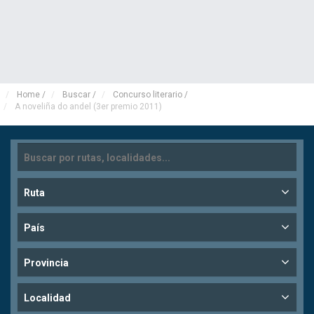
Home
/
Buscar
/
Concurso literario
/
A noveliña do andel (3er premio 2011)
Ruta
País
Provincia
Localidad