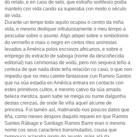
do relato, e en caso de selo, que estraño sortilexio podía
mantelo con vida cando xa superaba con moito o século
de vida.
Durante un tempo todo aquilo ocupou o centro da miña
vida, e mesmo dediquei infrutuosamente o meu tempo a
pescudar sobre o asunto. Algo atopei sobre o simbolismo
do vermello e mais o negro en certos ritos animistas
levados a América polos escravos africanos, e sobre o
emprego do extracto de saboga (nome da descoñecida
editorial) nas cerimonias de vodú, pero nin sequera teño a
certeza de que nada disto teña relación co caso, o que non
impediu que no meu caletre fantasiase cun Ramiro Santos
que na súa estadía en América entrara en contacto con
estes primitivos cultos, e mesmo cativo da súa amada
beleza mestiza, quen sabe se meiga ou nume dalgunha
destas crenzas, de onde lle viña aquel alcume de
princesa. Foi tamén así, matinando nos poucos datos que
tiña, como meses despois daquilo reparei en que Ramiro
Santos Rábago e Santiago Ramos Barro eran o mesmo
nome cos seus caracteres transmutados, cousa que
tampouco aclaraba moito do asunto, máis alá da