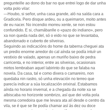
pregunteille ao dono do bar no que entrei logo de dar unha
volta polo vilar:
—Houbo, si señor, unha casa grande, aló na saída cara a
Gradicela. Pero disque ardeu, ou a queimaron, moito antes
de eu nacer. No incendio morreu xente, se non estou
confundido. E si, chamábanlle o «pazo do indiano», pero
xa non queda nada del, só o eido no que se levantaba,
abandonado e cuberto de silveiras.
Seguindo as indicacións do home da taberna cheguei ata
un predio enorme arredor do cal aínda se podía intuír un
vestixio de valado, apenas un muriño baixo de pedra
carricenta, e no interior, entre as silveiras, ocasionais
mirtos lembraban aquel labirinto do que se falaba na
novela. Da casa, tal e como dixera o camareiro, non
quedaba nin rastro, só unha elevación no terreo que
parecía indicar a súa localización orixinal. Estabamos
aínda no horario invernal, e a chegada da noite xa se
albiscaba no horizonte sombrizo, así que dei volta pola
mesma corredoira que me levara ata alí desde o centro da
vila, se é que se lle podía chamar así ás dez ou doce