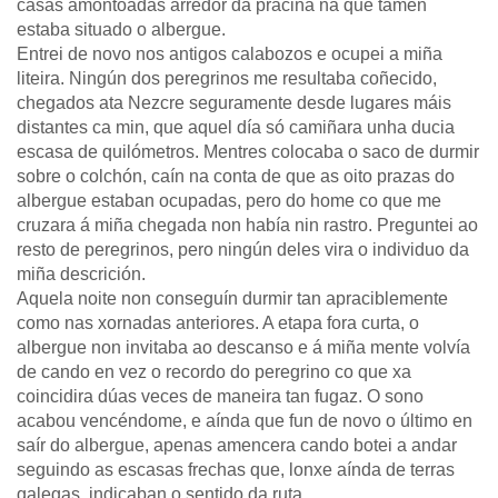
casas amontoadas arredor da praciña na que tamén
estaba situado o albergue.
Entrei de novo nos antigos calabozos e ocupei a miña
liteira. Ningún dos peregrinos me resultaba coñecido,
chegados ata Nezcre seguramente desde lugares máis
distantes ca min, que aquel día só camiñara unha ducia
escasa de quilómetros. Mentres colocaba o saco de durmir
sobre o colchón, caín na conta de que as oito prazas do
albergue estaban ocupadas, pero do home co que me
cruzara á miña chegada non había nin rastro. Preguntei ao
resto de peregrinos, pero ningún deles vira o individuo da
miña descrición.
Aquela noite non conseguín durmir tan apraciblemente
como nas xornadas anteriores. A etapa fora curta, o
albergue non invitaba ao descanso e á miña mente volvía
de cando en vez o recordo do peregrino co que xa
coincidira dúas veces de maneira tan fugaz. O sono
acabou vencéndome, e aínda que fun de novo o último en
saír do albergue, apenas amencera cando botei a andar
seguindo as escasas frechas que, lonxe aínda de terras
galegas, indicaban o sentido da ruta.