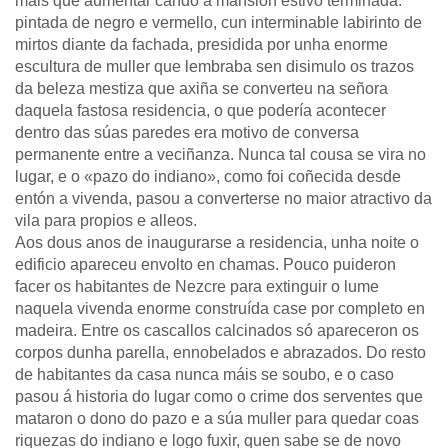
máis que aumentar cando a mansión estivo terminada:
pintada de negro e vermello, cun interminable labirinto de
mirtos diante da fachada, presidida por unha enorme
escultura de muller que lembraba sen disimulo os trazos
da beleza mestiza que axiña se converteu na señora
daquela fastosa residencia, o que podería acontecer
dentro das súas paredes era motivo de conversa
permanente entre a veciñanza. Nunca tal cousa se vira no
lugar, e o «pazo do indiano», como foi coñecida desde
entón a vivenda, pasou a converterse no maior atractivo da
vila para propios e alleos.
Aos dous anos de inaugurarse a residencia, unha noite o
edificio apareceu envolto en chamas. Pouco puideron
facer os habitantes de Nezcre para extinguir o lume
naquela vivenda enorme construída case por completo en
madeira. Entre os cascallos calcinados só apareceron os
corpos dunha parella, ennobelados e abrazados. Do resto
de habitantes da casa nunca máis se soubo, e o caso
pasou á historia do lugar como o crime dos serventes que
mataron o dono do pazo e a súa muller para quedar coas
riquezas do indiano e logo fuxir, quen sabe se de novo