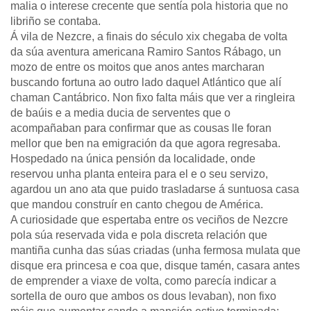
malia o interese crecente que sentía pola historia que no
libriño se contaba.
Á vila de Nezcre, a finais do século xix chegaba de volta
da súa aventura americana Ramiro Santos Rábago, un
mozo de entre os moitos que anos antes marcharan
buscando fortuna ao outro lado daquel Atlántico que alí
chaman Cantábrico. Non fixo falta máis que ver a ringleira
de baúis e a media ducia de serventes que o
acompañaban para confirmar que as cousas lle foran
mellor que ben na emigración da que agora regresaba.
Hospedado na única pensión da localidade, onde
reservou unha planta enteira para el e o seu servizo,
agardou un ano ata que puido trasladarse á suntuosa casa
que mandou construír en canto chegou de América.
A curiosidade que espertaba entre os veciños de Nezcre
pola súa reservada vida e pola discreta relación que
mantiña cunha das súas criadas (unha fermosa mulata que
disque era princesa e coa que, disque tamén, casara antes
de emprender a viaxe de volta, como parecía indicar a
sortella de ouro que ambos os dous levaban), non fixo