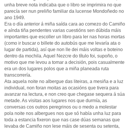
unha breve nota indicaba que o libro se imprimira no que
parecía ser nun preliño familiar da lucense Mondoñedo no
ano 1949.
Era o día anterior á miña saída cara ao comezo do Camiño
e aínda tiña pendentes varias cuestións sen dúbida máis
importantes que escoller un libro para ler nas horas mortas
(como ir buscar o billete do autobús que me levaría ata o
lugar de partida), así que non lle dei máis voltas e boteino
dentro da mochila. Aquel Nezcre do título foi, supoño, o
motivo que me levou a tomar a decisión, pois casualmente
era un dos lugares polos que a miña planeada ruta
transcorrería.
Ata aquela noite no albergue das liteiras, a mesiña e a luz
individual, non foran moitas as ocasións que tivera para
avanzar na lectura, e non creo que chegase sequera á súa
metade. As visitas aos lugares nos que durmía, as
conversas cos outros peregrinos ou o medo a molestar
pola noite nos albergues nos que só había unha luz para
toda a estancia fixeron que nas case dúas semanas que
levaba de Camiño non lese máis de sesenta ou setenta,