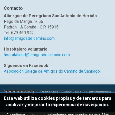
Contacto
Albergue de Peregrinos San Antonio de Herbón
Rego da Manga, nº 56
Padrón - A Coruña - C.P. 15915
Tel: 679 460 942
info@amigosdelcamino.com
Hospitalero voluntario
hospitalidad@amigosdelcamino.com
Síguenos en Facebook
Asociación Galega de Amigos do Camiño de Santiago
Volver arriba
Visitantes |
Aviso Legal
| Copyright ©
Esta web utiliza cookies propias y de terceros para
AGACS 2017 | Todos los derechos
reservados | Design by
NOVATEDI DIXITAL
analizar y mejorar tu experiencia de navegación.
Al continuar navegando, entendemos que aceptas su uso.
Más