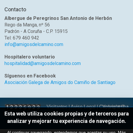
Contacto
Albergue de Peregrinos San Antonio de Herbón
Rego da Manga, nº 56
Padrón - A Coruña - C.P. 15915
Tel: 679 460 942
info@amigosdelcamino.com
Hospitalero voluntario
hospitalidad@amigosdelcamino.com
Síguenos en Facebook
Asociación Galega de Amigos do Camiño de Santiago
Volver arriba
Visitantes |
Aviso Legal
| Copyright ©
Esta web utiliza cookies propias y de terceros para
AGACS 2017 | Todos los derechos
reservados | Design by
NOVATEDI DIXITAL
analizar y mejorar tu experiencia de navegación.
Al continuar navegando, entendemos que aceptas su uso.
Más