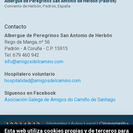
Albergue de Peregrinos San Antonio de Herbón (Padrón)
Convento de Herbón, Padrón, España
Contacto
Albergue de Peregrinos San Antonio de Herbón
Rego da Manga, nº 56
Padrón - A Coruña - C.P. 15915
Tel: 679 460 942
info@amigosdelcamino.com
Hospitalero voluntario
hospitalidad@amigosdelcamino.com
Síguenos en Facebook
Asociación Galega de Amigos do Camiño de Santiago
Volver arriba
Visitantes |
Aviso Legal
| Copyright ©
Esta web utiliza cookies propias y de terceros para
AGACS 2017 | Todos los derechos