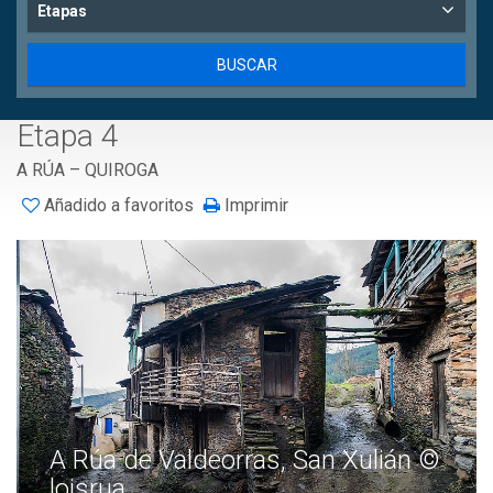
Etapas
Etapa 4
A RÚA – QUIROGA
Añadido a favoritos
Imprimir
A Rúa de Valdeorras, San Xulián ©
loisrua