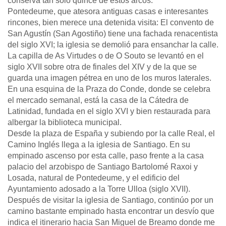
conserva tan sólo quince de estos arcos.
Pontedeume, que atesora antiguas casas e interesantes
rincones, bien merece una detenida visita: El convento de
San Agustín (San Agostiño) tiene una fachada renacentista
del siglo XVI; la iglesia se demolió para ensanchar la calle.
La capilla de As Virtudes o de O Souto se levantó en el
siglo XVII sobre otra de finales del XIV y de la que se
guarda una imagen pétrea en uno de los muros laterales.
En una esquina de la Praza do Conde, donde se celebra
el mercado semanal, está la casa de la Cátedra de
Latinidad, fundada en el siglo XVI y bien restaurada para
albergar la biblioteca municipal.
Desde la plaza de España y subiendo por la calle Real, el
Camino Inglés llega a la iglesia de Santiago. En su
empinado ascenso por esta calle, paso frente a la casa
palacio del arzobispo de Santiago Bartolomé Raxoi y
Losada, natural de Pontedeume, y el edificio del
Ayuntamiento adosado a la Torre Ulloa (siglo XVII).
Después de visitar la iglesia de Santiago, continúo por un
camino bastante empinado hasta encontrar un desvío que
indica el itinerario hacia San Miguel de Breamo donde me