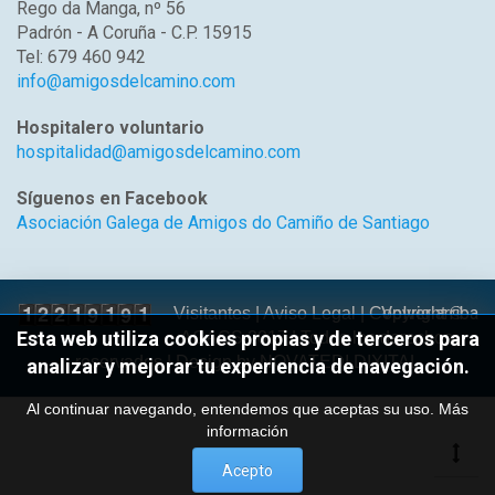
Rego da Manga, nº 56
Padrón - A Coruña - C.P. 15915
Tel: 679 460 942
info@amigosdelcamino.com
Hospitalero voluntario
hospitalidad@amigosdelcamino.com
Síguenos en Facebook
Asociación Galega de Amigos do Camiño de Santiago
Volver arriba
Visitantes |
Aviso Legal
| Copyright ©
Esta web utiliza cookies propias y de terceros para
AGACS 2017 | Todos los derechos
reservados | Design by
NOVATEDI DIXITAL
analizar y mejorar tu experiencia de navegación.
Al continuar navegando, entendemos que aceptas su uso.
Más
información
Acepto