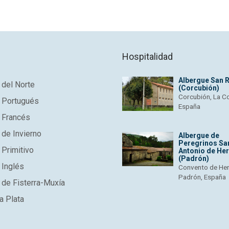
Hospitalidad
Albergue San 
del Norte
(Corcubión)
Corcubión, La C
 Portugués
España
 Francés
de Invierno
Albergue de
Peregrinos Sa
Primitivo
Antonio de He
(Padrón)
 Inglés
Convento de He
Padrón, España
de Fisterra-Muxía
a Plata