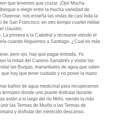
tren que tenemos que cruzar. ¡Ojo! Mucha
bergue o elegir entre la mucha variedad de
de Ourense, nos enseña las vistas de casi toda la
de San Francisco, en otro tiempo cuartel militar
el claustro.
 La primera a la Catedral y recrearse viendo el
Gloria cuando lleguemos a Santiago. ¿Cual es más
rse, pero ojo, hay que pagar entrada. Yo
r la mitad del Camino Sanabrés y visitar las
isitar las Burgas, manantiales de agua que salen
 lo que hay que tener cuidado y no poner la mano
omar baños de agua medicinal para recuperarnos
s termales donde uno puede disfrutar durante
as están a lo largo del río Miño, siendo la más
unir las Termas do Muiño o las Termas de
omana y disfrutar del merecido descanso.