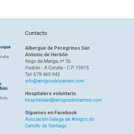
Contacto
Roque
Albergue de Peregrinos San
Antonio de Herbón
oruña,
Rego da Manga, nº 56
Padrón - A Coruña - C.P. 15915
Tel: 679 460 942
info@amigosdelcamino.com
n
rbón
Hospitalero voluntario
rbón,
hospitalidad@amigosdelcamino.com
Síguenos en Facebook
Asociación Galega de Amigos do
Camiño de Santiago