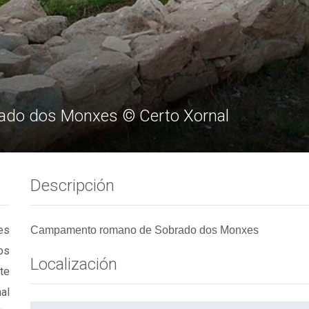
do dos Monxes © Certo Xornal
Descripción
es
Campamento romano de Sobrado dos Monxes
os
Localización
te
al