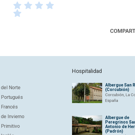
¡Gracias por votar! Por favor escribe el motivo de tu 
COMPARTI
Tu nombre
*
T
Tu mensage
*
Hospitalidad
Albergue San 
del Norte
(Corcubión)
Corcubión, La C
 Portugués
España
 Francés
de Invierno
Albergue de
Peregrinos Sa
Primitivo
Antonio de He
(Padrón)