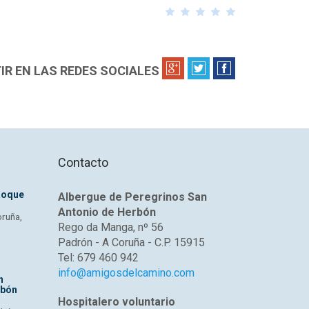
votación para validar tu voto
R EN LAS REDES SOCIALES
u correo electrónico
*
Contacto
Roque
Albergue de Peregrinos San
Antonio de Herbón
oruña,
Rego da Manga, nº 56
Padrón - A Coruña - C.P. 15915
Tel: 679 460 942
info@amigosdelcamino.com
n
rbón
Hospitalero voluntario