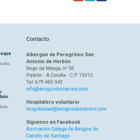
u correo electrónico
*
Contacto
Roque
Albergue de Peregrinos San
Antonio de Herbón
oruña,
Rego da Manga, nº 56
Padrón - A Coruña - C.P. 15915
Tel: 679 460 942
info@amigosdelcamino.com
n
rbón
Hospitalero voluntario
rbón,
hospitalidad@amigosdelcamino.com
Enviar un mensage
Síguenos en Facebook
Asociación Galega de Amigos do
Camiño de Santiago