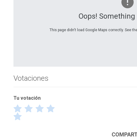
Oops! Something
This page didn't load Google Maps correctly. See the
Votaciones
Tu votación
¡Gracias por votar! Por favor escribe el motivo de tu 
COMPARTI