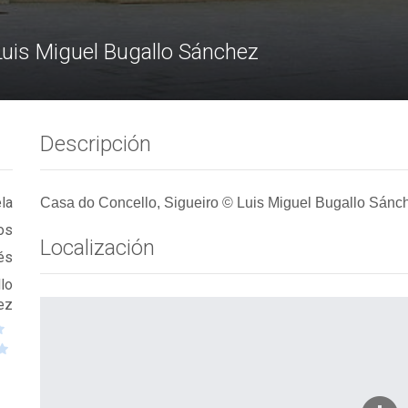
Luis Miguel Bugallo Sánchez
Descripción
ela
Casa do Concello, Sigueiro © Luis Miguel Bugallo Sánc
os
Localización
és
lo
ez