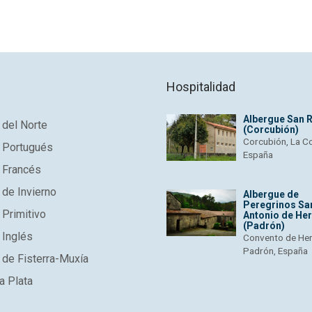
Tu nombre
*
T
Tu mensage
*
Hospitalidad
Albergue San 
del Norte
(Corcubión)
Corcubión, La C
 Portugués
España
 Francés
de Invierno
Albergue de
Peregrinos Sa
Primitivo
Antonio de He
(Padrón)
 Inglés
Convento de He
Padrón, España
de Fisterra-Muxía
a Plata