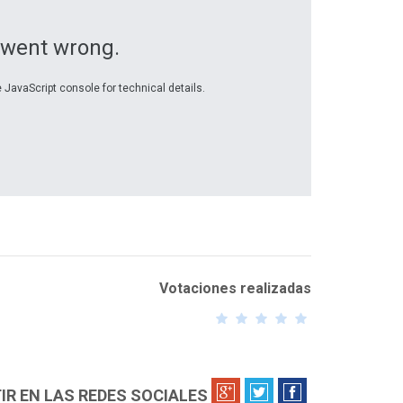
 went wrong.
 JavaScript console for technical details.
Votaciones realizadas
votación para validar tu voto
R EN LAS REDES SOCIALES