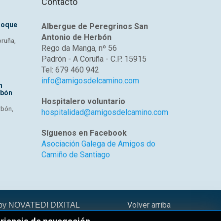
Contacto
Roque
Albergue de Peregrinos San
Antonio de Herbón
oruña,
Rego da Manga, nº 56
Padrón - A Coruña - C.P. 15915
Tel: 679 460 942
info@amigosdelcamino.com
n
rbón
Hospitalero voluntario
rbón,
hospitalidad@amigosdelcamino.com
Síguenos en Facebook
Asociación Galega de Amigos do
Camiño de Santiago
Volver arriba
 by
NOVATEDI DIXITAL