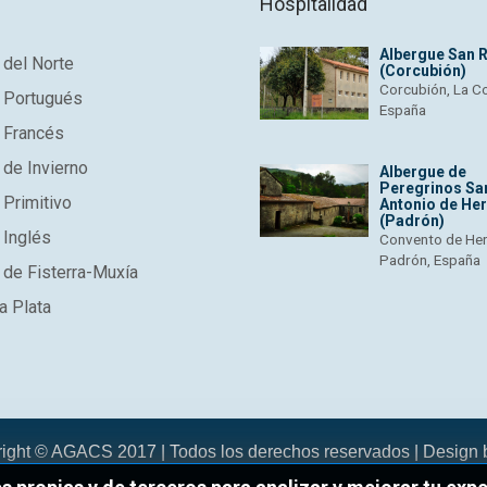
Hospitalidad
Albergue San 
del Norte
(Corcubión)
Corcubión, La C
 Portugués
España
 Francés
de Invierno
Albergue de
Peregrinos Sa
Primitivo
Antonio de He
(Padrón)
 Inglés
Convento de He
Padrón, España
de Fisterra-Muxía
a Plata
right © AGACS 2017 | Todos los derechos reservados | Design