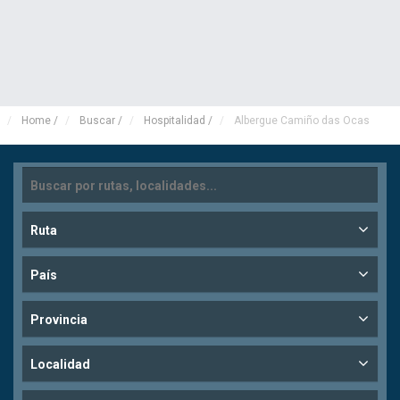
Home
/
Buscar
/
Hospitalidad
/
Albergue Camiño das Ocas
Ruta
País
Provincia
Localidad