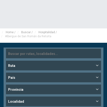
Home
/
Buscar
/
Hospitalidad
/
Albergue de San Román da Retorta
Ruta
País
Provincia
Localidad