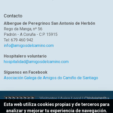
Contacto
Albergue de Peregrinos San Antonio de Herbón
Rego da Manga, nº 56
Padrón - A Coruña - C.P. 15915
Tel: 679 460 942
info@amigosdelcamino.com
Hospitalero voluntario
hospitalidad@amigosdelcamino.com
Síguenos en Facebook
Asociación Galega de Amigos do Camiño de Santiago
Volver arriba
Visitantes |
Aviso Legal
| Copyright ©
Esta web utiliza cookies propias y de terceros para
AGACS 2017 | Todos los derechos
reservados | Design by
NOVATEDI DIXITAL
analizar y mejorar tu experiencia de navegación.