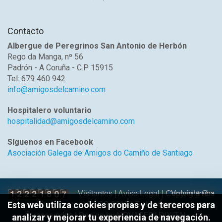
Contacto
Albergue de Peregrinos San Antonio de Herbón
Rego da Manga, nº 56
Padrón - A Coruña - C.P. 15915
Tel: 679 460 942
info@amigosdelcamino.com
Hospitalero voluntario
hospitalidad@amigosdelcamino.com
Síguenos en Facebook
Asociación Galega de Amigos do Camiño de Santiago
Volver arriba
Visitantes |
Aviso Legal
| Copyright ©
Esta web utiliza cookies propias y de terceros para
AGACS 2017 | Todos los derechos
reservados | Design by
NOVATEDI DIXITAL
analizar y mejorar tu experiencia de navegación.