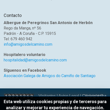
Contacto
Albergue de Peregrinos San Antonio de Herbón
Rego da Manga, nº 56
Padrón - A Coruña - C.P. 15915
Tel: 679 460 942
info@amigosdelcamino.com
Hospitalero voluntario
hospitalidad@amigosdelcamino.com
Síguenos en Facebook
Asociación Galega de Amigos do Camiño de Santiago
Volver arriba
Visitantes |
Aviso Legal
| Copyright ©
Esta web utiliza cookies propias y de terceros para
AGACS 2017 | Todos los derechos
reservados | Design by
NOVATEDI DIXITAL
analizar y mejorar tu experiencia de navegación.