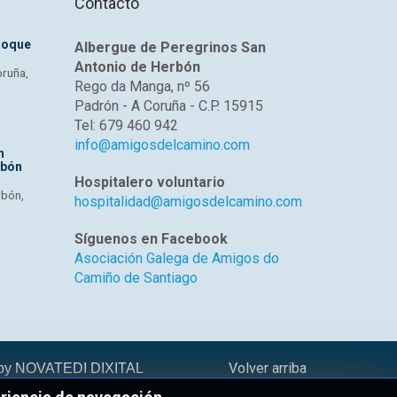
Contacto
Roque
Albergue de Peregrinos San
Antonio de Herbón
oruña,
Rego da Manga, nº 56
Padrón - A Coruña - C.P. 15915
Tel: 679 460 942
info@amigosdelcamino.com
n
rbón
Hospitalero voluntario
rbón,
hospitalidad@amigosdelcamino.com
Síguenos en Facebook
Asociación Galega de Amigos do
Camiño de Santiago
Volver arriba
 by
NOVATEDI DIXITAL