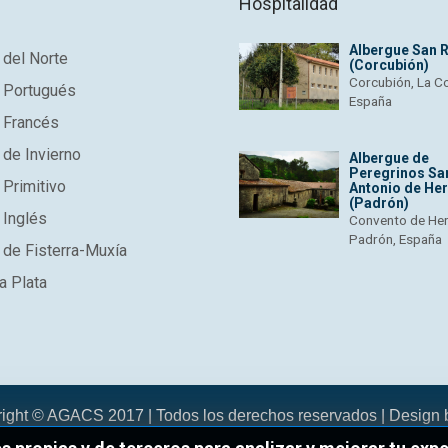
Hospitalidad
Albergue San 
del Norte
(Corcubión)
Corcubión, La C
 Portugués
España
 Francés
de Invierno
Albergue de
Peregrinos Sa
Primitivo
Antonio de He
(Padrón)
 Inglés
Convento de He
Padrón, España
de Fisterra-Muxía
a Plata
right © AGACS 2017 | Todos los derechos reservados | Design