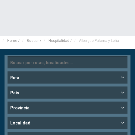
Home
/
Buscar
/
Hospitalidad
/
Albergue Paloma y Leña
Ruta
País
Provincia
Localidad