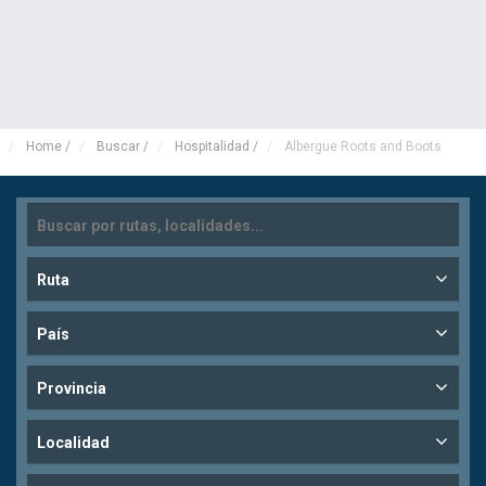
Home
/
Buscar
/
Hospitalidad
/
Albergue Roots and Boots
Ruta
País
Provincia
Localidad