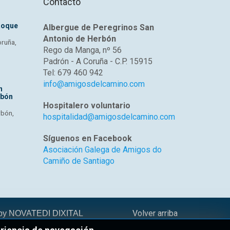
Contacto
Roque
Albergue de Peregrinos San
Antonio de Herbón
oruña,
Rego da Manga, nº 56
Padrón - A Coruña - C.P. 15915
Tel: 679 460 942
info@amigosdelcamino.com
n
rbón
Hospitalero voluntario
rbón,
hospitalidad@amigosdelcamino.com
Síguenos en Facebook
Asociación Galega de Amigos do
Camiño de Santiago
Volver arriba
 by
NOVATEDI DIXITAL