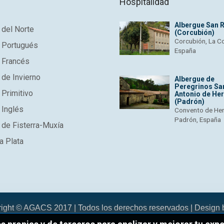
Hospitalidad
Albergue San 
del Norte
(Corcubión)
Corcubión, La C
 Portugués
España
 Francés
de Invierno
Albergue de
Peregrinos Sa
Primitivo
Antonio de He
(Padrón)
 Inglés
Convento de He
Padrón, España
de Fisterra-Muxía
a Plata
right © AGACS 2017 | Todos los derechos reservados | Design