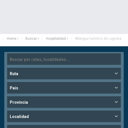
Home
/
Buscar
/
Hospitalidad
/
Albergue turístico de Logrosa
Ruta
País
Provincia
Localidad