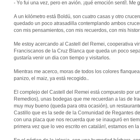
- Yo fui una vez, pero en avión. ¡qué emoción sentí!. Me gu
A un kilómetro está Boldú, son cuatro casas y otro crucer
quedado un poco atrasadilla contemplando ambos cruceros,
con mis pensamientos, con mis recuerdos, con mis histori
Me estoy acercando al Castell del Remei, cooperativa vin
Franciscanos de la Cruz Blanca que queda un poco sep
gustaría venir un dia con tiempo y visitarlos.
Mientras me acerco, moras de todos los colores flanquean
panizo, el maiz, ya está recogido..
El complejo del Castell del Remei está compuesto por un
Remedios), unas bodegas que me recuerdan a las de Irac
muy muy bueno (queda para otra ocasión), un restaurante
Castillo que es la sede de la Comunidad de Regantes del
con una placa que nos recuerda que se inauguró en tiemp
primera vez que lo veo escrito en catalán!, estamos en l