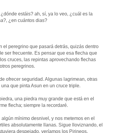
¿dónde estáis? ah, sí, ya lo veo, ¿cuál es la
na?, ¿en cuántos dias?
n el peregrino que pasará detrás, quizás dentro
le ser frecuente. Es pensar que esa flecha que
en los cruces, las repintas aprovechando flechas
otros peregrinos.
de ofrecer seguridad. Algunas lagrimean, otras
na que pinta Asun en un cruce triple.
 piedra, una piedra muy grande que está en el
me flecha; siempre la recordaré.
n algún mínimo desnivel, y nos metemos en el
értiles absolutamente llanas. Sigue lloviznando, el
stuviera despejado, veríamos los Pirineos.