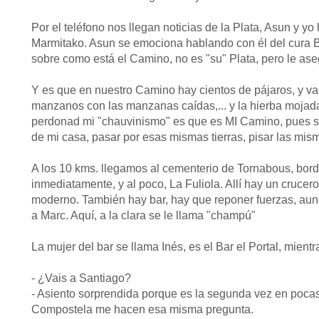
Por el teléfono nos llegan noticias de la Plata, Asun y
Marmitako. Asun se emociona hablando con él del cura B
sobre como está el Camino, no es "su" Plata, pero le as
Y es que en nuestro Camino hay cientos de pájaros, y v
manzanos con las manzanas caídas,... y la hierba mojada
perdonad mi "chauvinismo" es que es MI Camino, pues sigo
de mi casa, pasar por esas mismas tierras, pisar las misma
A los 10 kms. llegamos al cementerio de Tornabous, bord
inmediatamente, y al poco, La Fuliola. Allí hay un cruce
moderno. También hay bar, hay que reponer fuerzas, au
a Marc. Aquí, a la clara se le llama "champú"
La mujer del bar se llama Inés, es el Bar el Portal, mi
- ¿Vais a Santiago?
- Asiento sorprendida porque es la segunda vez en pocas
Compostela me hacen esa misma pregunta.