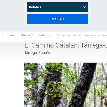
Relatos
Home
/
Buscar
/
Relatos
/
El Camino Catalán: Tárrega-Balaguer
El Camino Catalán: Tárrega
Tárrega, España