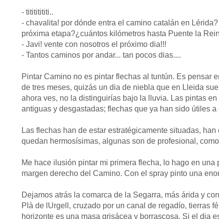
- titititititi..
- chavalita! por dónde entra el camino catalán en Lérida? 
próxima etapa?¿cuántos kilómetros hasta Puente la Rei
- Javi! vente con nosotros el próximo dia!!!
- Tantos caminos por andar... tan pocos dias....
Pintar Camino no es pintar flechas al tuntún. Es pensar e
de tres meses, quizás un dia de niebla que en Lleida sue
ahora ves, no la distinguirías bajo la lluvia. Las pintas 
antiguas y desgastadas; flechas que ya han sido útiles a 
Las flechas han de estar estratégicamente situadas, han 
quedan hermosísimas, algunas son de profesional, como u
Me hace ilusión pintar mi primera flecha, lo hago en una
margen derecho del Camino. Con el spray pinto una enor
Dejamos atrás la comarca de la Segarra, más árida y co
Plà de lUrgell, cruzado por un canal de regadío, tierras f
horizonte es una masa grisácea y borrascosa. Si el dia e