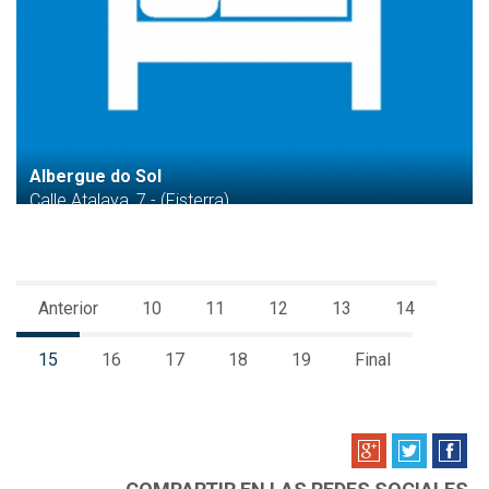
Albergue do Sol
Calle Atalaya, 7 - (Fisterra)
Anterior
10
11
12
13
14
15
16
17
18
19
Final