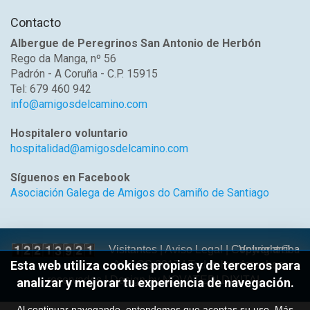
Contacto
Albergue de Peregrinos San Antonio de Herbón
Rego da Manga, nº 56
Padrón - A Coruña - C.P. 15915
Tel: 679 460 942
info@amigosdelcamino.com
Hospitalero voluntario
hospitalidad@amigosdelcamino.com
Síguenos en Facebook
Asociación Galega de Amigos do Camiño de Santiago
Volver arriba
Visitantes |
Aviso Legal
| Copyright ©
Esta web utiliza cookies propias y de terceros para
AGACS 2017 | Todos los derechos
reservados | Design by
NOVATEDI DIXITAL
analizar y mejorar tu experiencia de navegación.
Al continuar navegando, entendemos que aceptas su uso.
Más