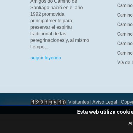
Amigos do Camiño de
Camino
Santiago nació en el año
1992 promovida
Camino
principalmente para
Camino 
preservar el espíritu
tradicional de las
Camino 
peregrinaciones y, al mismo
Camino
tiempo,...
Camino 
seguir leyendo
Vía de l
Visitantes |
Aviso Legal
| Copy
Esta web utiliza cooki
Al