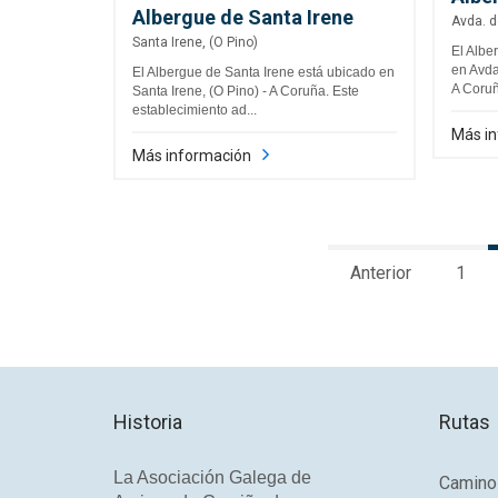
Albergue de Santa Irene
Avda. d
Santa Irene, (O Pino)
El Albe
en Avda
El Albergue de Santa Irene está ubicado en
A Coruña
Santa Irene, (O Pino) - A Coruña. Este
establecimiento ad...
Más i
Más información
Anterior
1
Historia
Rutas
La Asociación Galega de
Camino 