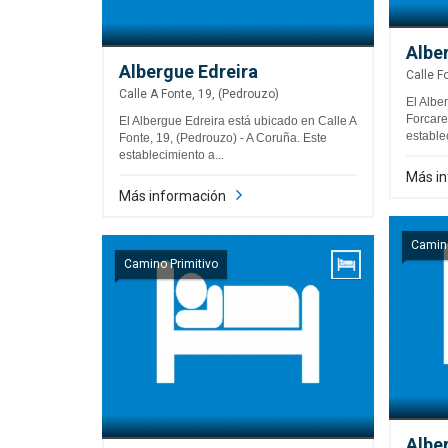
Albe
Albergue Edreira
Calle F
Calle A Fonte, 19, (Pedrouzo)
El Albe
Forcare
El Albergue Edreira está ubicado en Calle A
estable
Fonte, 19, (Pedrouzo) - A Coruña. Este
establecimiento a...
Más i
Más información
Camino
Camino Primitivo
Albe