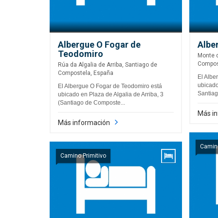
Albergue O Fogar de
Albe
Teodomiro
Monte d
Compos
Rúa da Algalia de Arriba, Santiago de
Compostela, España
El Albe
ubicado
El Albergue O Fogar de Teodomiro está
Santiag
ubicado en Plaza de Algalia de Arriba, 3
(Santiago de Composte...
Más i
Más información
Camino
Camino Primitivo