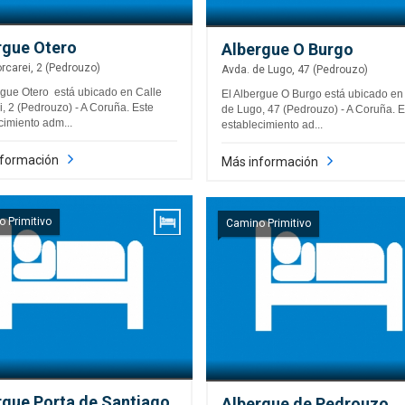
rgue Otero
Albergue O Burgo
orcarei, 2 (Pedrouzo)
Avda. de Lugo, 47 (Pedrouzo)
rgue Otero está ubicado en Calle
El Albergue O Burgo está ubicado en
i, 2 (Pedrouzo) - A Coruña. Este
de Lugo, 47 (Pedrouzo) - A Coruña. E
cimiento adm...
establecimiento ad...
nformación
Más información
 Primitivo
Camino Primitivo
rgue Porta de Santiago
Albergue de Pedrouzo