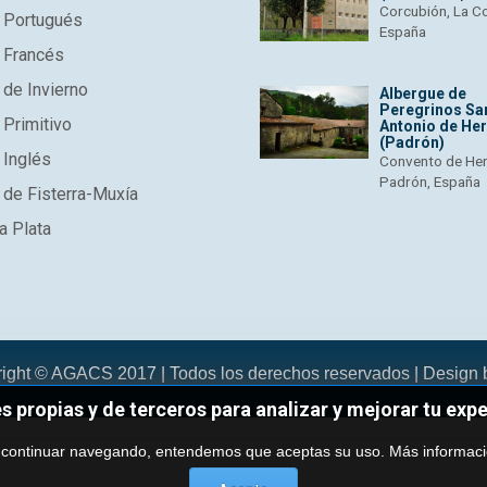
Corcubión, La C
 Portugués
España
 Francés
de Invierno
Albergue de
Peregrinos Sa
Primitivo
Antonio de He
(Padrón)
 Inglés
Convento de He
Padrón, España
de Fisterra-Muxía
a Plata
right © AGACS 2017 | Todos los derechos reservados | Design
es propias y de terceros para analizar y mejorar tu exp
 continuar navegando, entendemos que aceptas su uso.
Más informac