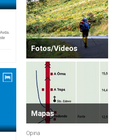
 Avda.
ste
Fotos/Videos
Mapas
Opina