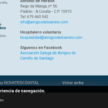
Antonio de Herbón
oruña,
Rego da Manga, nº 56
Padrón - A Coruña - C.P. 15915
Tel: 679 460 942
info@amigosdelcamino.com
n
rbón
Hospitalero voluntario
rbón,
hospitalidad@amigosdelcamino.com
Síguenos en Facebook
Asociación Galega de Amigos do
Camiño de Santiago
Volver arriba
 by
NOVATEDI DIXITAL
eriencia de navegación.
ión