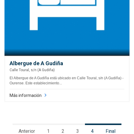
Albergue de A Gudiña
Calle Toural, s/n (A Gudiña)
El Albergue de A Gudiña está ubicado en Calle Toural, s/n (A Gudiña) -
Ourense. Este establecimiento...
Más información
Anterior
1
2
3
4
Final