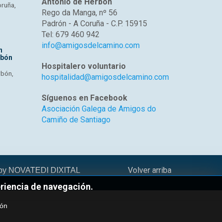
Antonio de Herbón
oruña,
Rego da Manga, nº 56
Padrón - A Coruña - C.P. 15915
Tel: 679 460 942
info@amigosdelcamino.com
n
rbón
Hospitalero voluntario
rbón,
hospitalidad@amigosdelcamino.com
Síguenos en Facebook
Asociación Galega de Amigos do
Camiño de Santiago
Volver arriba
 by
NOVATEDI DIXITAL
eriencia de navegación.
ión