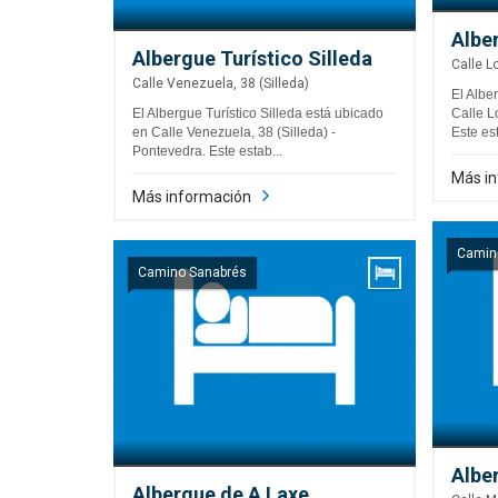
Albe
Albergue Turístico Silleda
Calle L
Calle Venezuela, 38 (Silleda)
El Albe
El Albergue Turístico Silleda está ubicado
Calle L
en Calle Venezuela, 38 (Silleda) -
Este est
Pontevedra. Este estab...
Más i
Más información
Camin
Camino Sanabrés
Albe
Albergue de A Laxe