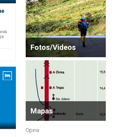
ue
 está
 18
Fotos/Videos
Mapas
Opina