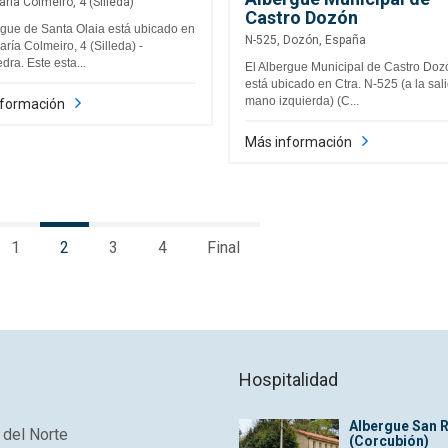
aría Colmeiro, 4 (Silleda)
Castro Dozón
rgue de Santa Olaia está ubicado en
N-525, Dozón, España
aría Colmeiro, 4 (Silleda) -
dra. Este esta...
El Albergue Municipal de Castro Doz
está ubicado en Ctra. N-525 (a la sali
mano izquierda) (C...
nformación
Más información
1
2
3
4
Final
Hospitalidad
Albergue San 
del Norte
(Corcubión)