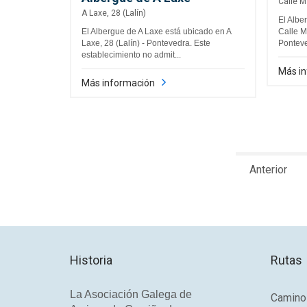
Calle M
A Laxe, 28 (Lalín)
El Albe
El Albergue de A Laxe está ubicado en A
Calle M
Laxe, 28 (Lalín) - Pontevedra. Este
Ponteve
establecimiento no admit...
Más i
Más información
Anterior
Historia
Rutas
La Asociación Galega de
Camino 