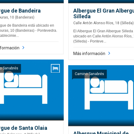
rgue de Bandeira
Albergue El Gran Alberg
Silleda
ouras, 10 (Bandeiras)
Calle Antón Alonso Ríos, 18 (Silleda)
rgue de Bandeira está ubicado en
ouras, 10 (Bandeiras) - Pontevedra.
El Albergue El Gran Albergue Silleda
ablecimie...
ubicado en Calle Antón Alonso Ríos,
(Silleda) - Ponteve...
nformación
Más información
o Sanabrés
Camino Sanabrés
rgue de Santa Olaia
Albergue Municipal de