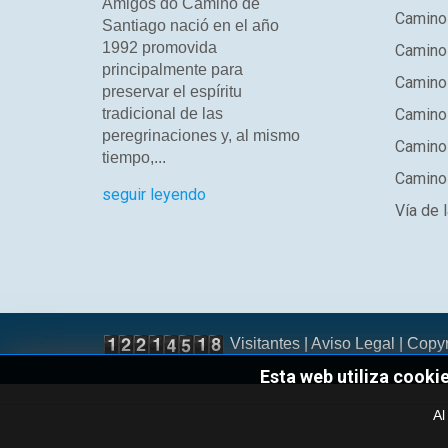
Amigos do Camiño de
Camino
Santiago nació en el año
1992 promovida
Camino
principalmente para
Camino 
preservar el espíritu
tradicional de las
Camino 
peregrinaciones y, al mismo
Camino
tiempo,...
Camino 
seguir leyendo
Vía de l
Visitantes |
Aviso Legal
| Copy
Esta web utiliza cooki
Al