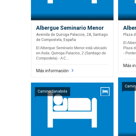
Albergue Seminario Menor
Albe
Avenida de Quiroga Palacios, 2A, Santiago
Plaza d
de Compostela, España
El Albe
El Albergue Seminario Menor está ubicado
Plaza d
en Avda. Quiroga Palacios, 2 (Santiago de
- Pontev
Compostela) - A C...
Más i
Más información
Camin
Camino Sanabrés