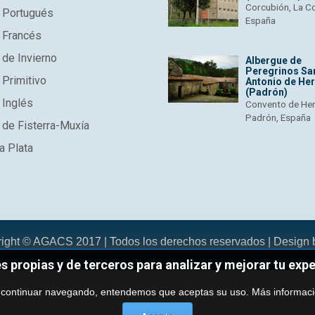
Corcubión, La C
 Portugués
España
 Francés
de Invierno
Albergue de
Peregrinos Sa
Primitivo
Antonio de He
(Padrón)
 Inglés
Convento de He
Padrón, España
de Fisterra-Muxía
a Plata
right © AGACS 2017 | Todos los derechos reservados | Design
es propias y de terceros para analizar y mejorar tu exp
 continuar navegando, entendemos que aceptas su uso.
Más informac