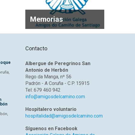
Memorias
Contacto
Roque
Albergue de Peregrinos San
Antonio de Herbón
oruña,
Rego da Manga, nº 56
Padrón - A Coruña - C.P. 15915
Tel: 679 460 942
info@amigosdelcamino.com
n
rbón
Hospitalero voluntario
rbón,
hospitalidad@amigosdelcamino.com
Síguenos en Facebook