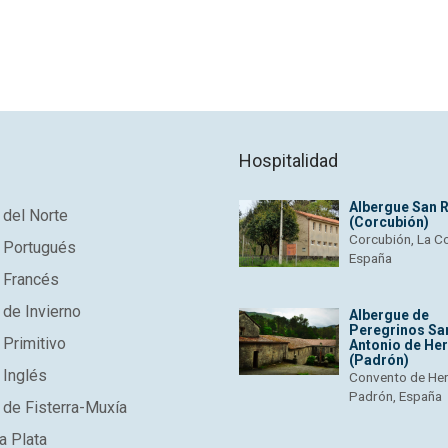
Hospitalidad
Albergue San 
del Norte
(Corcubión)
Corcubión, La C
 Portugués
España
 Francés
de Invierno
Albergue de
Peregrinos Sa
Primitivo
Antonio de He
(Padrón)
 Inglés
Convento de He
Padrón, España
de Fisterra-Muxía
a Plata