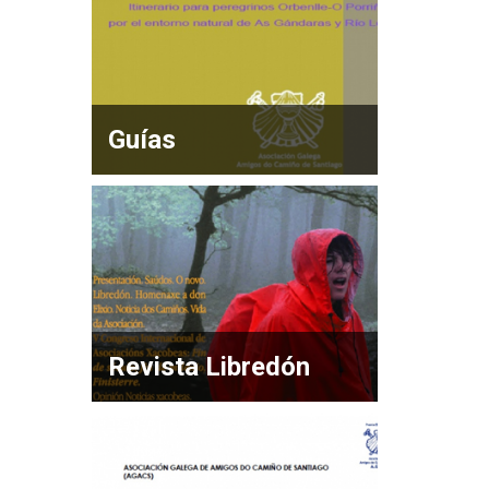
Guías
Revista Libredón