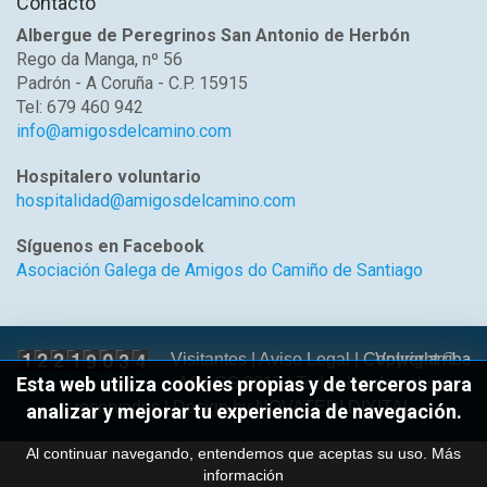
Contacto
Albergue de Peregrinos San Antonio de Herbón
Rego da Manga, nº 56
Padrón - A Coruña - C.P. 15915
Tel: 679 460 942
info@amigosdelcamino.com
Hospitalero voluntario
hospitalidad@amigosdelcamino.com
Síguenos en Facebook
Asociación Galega de Amigos do Camiño de Santiago
Volver arriba
Visitantes |
Aviso Legal
| Copyright ©
Esta web utiliza cookies propias y de terceros para
AGACS 2017 | Todos los derechos
reservados | Design by
NOVATEDI DIXITAL
analizar y mejorar tu experiencia de navegación.
Al continuar navegando, entendemos que aceptas su uso.
Más
información