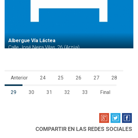
Albergue Vía Láctea
Calle José Neira Vilas, 26 (Arzúa)
Anterior
24
25
26
27
28
29
30
31
32
33
Final
COMPARTIR EN LAS REDES SOCIALES