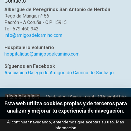
Contacto
Albergue de Peregrinos San Antonio de Herbón
Rego da Manga, nº 56
Padrón - A Coruña - C.P. 15915
Tel: 679 460 942
info@amigosdelcamino.com
Hospitalero voluntario
hospitalidad@amigosdelcamino.com
Síguenos en Facebook
Asociación Galega de Amigos do Camiño de Santiago
Volver arriba
Visitantes |
Aviso Legal
| Copyright ©
Esta web utiliza cookies propias y de terceros para
AGACS 2017 | Todos los derechos
reservados | Design by
NOVATEDI DIXITAL
analizar y mejorar tu experiencia de navegación.
Al continuar navegando, entendemos que aceptas su uso.
Más
información