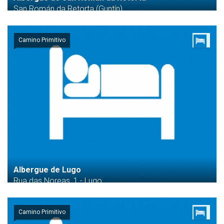
San Román da Retorta (Guntín)
Camino Primitivo
Albergue de Lugo
Rua das Noreas, 1 - Lugo
Camino Primitivo