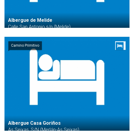
Albergue de Melide
Calle San Antonio s/n (Melide)
Camino Primitivo
Albergue Casa Goriños
As Seixas, S/N (Merlán-As Seixas)