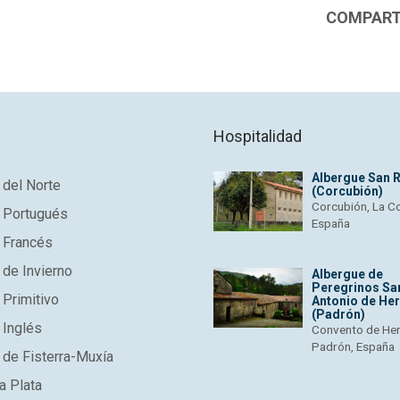
COMPARTI
Hospitalidad
Albergue San 
del Norte
(Corcubión)
Corcubión, La C
 Portugués
España
 Francés
de Invierno
Albergue de
Peregrinos Sa
Primitivo
Antonio de He
(Padrón)
 Inglés
Convento de He
Padrón, España
de Fisterra-Muxía
a Plata