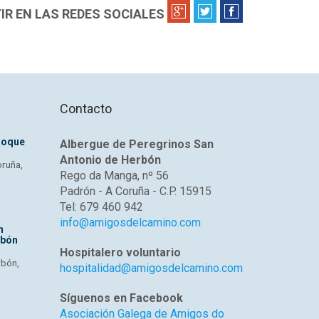
R EN LAS REDES SOCIALES
Contacto
Roque
Albergue de Peregrinos San
Antonio de Herbón
oruña,
Rego da Manga, nº 56
Padrón - A Coruña - C.P. 15915
Tel: 679 460 942
info@amigosdelcamino.com
n
rbón
Hospitalero voluntario
rbón,
hospitalidad@amigosdelcamino.com
Síguenos en Facebook
Asociación Galega de Amigos do