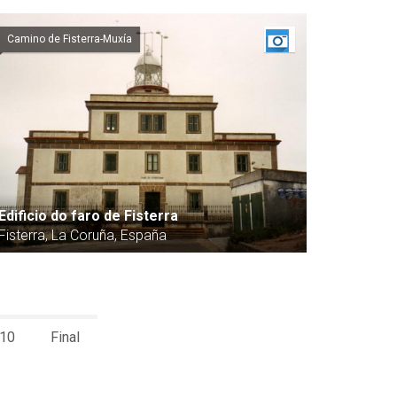
Camino de Fisterra-Muxía
Edificio do faro de Fisterra
Fisterra, La Coruña, España
10
Final