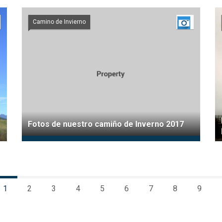
Camino de Invierno
Fotos de nuestro camiño de Inverno 2017
1
2
3
4
5
6
7
8
9