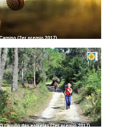
Camino (2er premio 2017)
O camiño das estrelas (2er premio 2017)