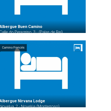
Albergue Buen Camino
Calle do Peregrino, 3 - (Palas de Rei)
Camino Francés
Albergue Nirvana Lodge
Novelua, 2 - Novelúa (Monterroso)