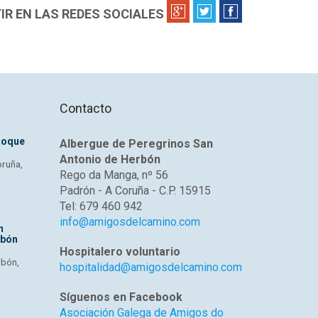
R EN LAS REDES SOCIALES
Contacto
Roque
Albergue de Peregrinos San
Antonio de Herbón
oruña,
Rego da Manga, nº 56
Padrón - A Coruña - C.P. 15915
Tel: 679 460 942
info@amigosdelcamino.com
n
rbón
Hospitalero voluntario
rbón,
hospitalidad@amigosdelcamino.com
Síguenos en Facebook
Asociación Galega de Amigos do