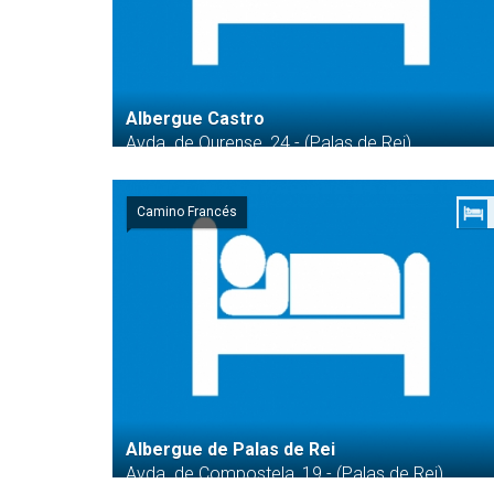
Albergue Castro
Avda. de Ourense, 24 - (Palas de Rei)
Camino Francés
Albergue de Palas de Rei
Avda. de Compostela, 19 - (Palas de Rei)