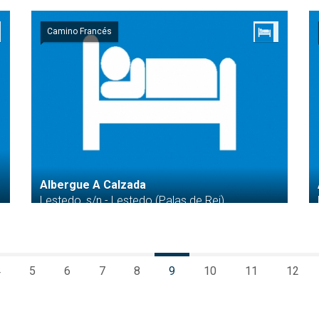
Camino Francés
Albergue A Calzada
Lestedo, s/n - Lestedo (Palas de Rei)
4
5
6
7
8
9
10
11
12