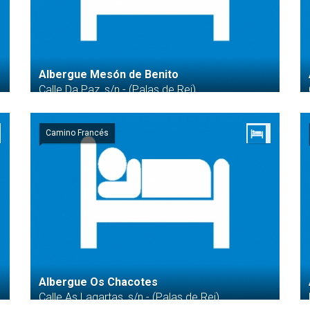
Albergue Mesón de Benito
Calle Da Paz, s/n - (Palas de Rei)
Camino Francés
Albergue Os Chacotes
Calle As Lagartas, s/n - (Palas de Rei)