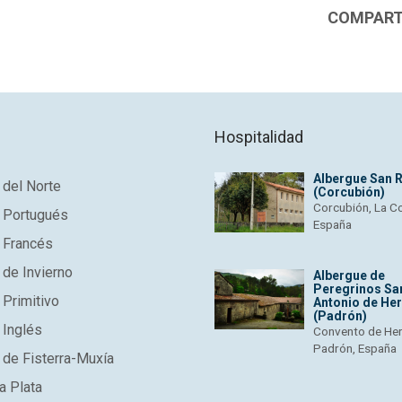
COMPARTI
Hospitalidad
Albergue San 
del Norte
(Corcubión)
Corcubión, La C
 Portugués
España
 Francés
de Invierno
Albergue de
Peregrinos Sa
Primitivo
Antonio de He
(Padrón)
 Inglés
Convento de He
Padrón, España
de Fisterra-Muxía
a Plata