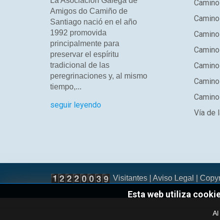
La Asociación Galega de
Camino 
Amigos do Camiño de
Camino
Santiago nació en el año
1992 promovida
Camino
principalmente para
Camino 
preservar el espíritu
tradicional de las
Camino 
peregrinaciones y, al mismo
Camino
tiempo,...
Camino 
seguir leyendo
Vía de l
Visitantes |
Aviso Legal
| Copy
Esta web utiliza cooki
Al