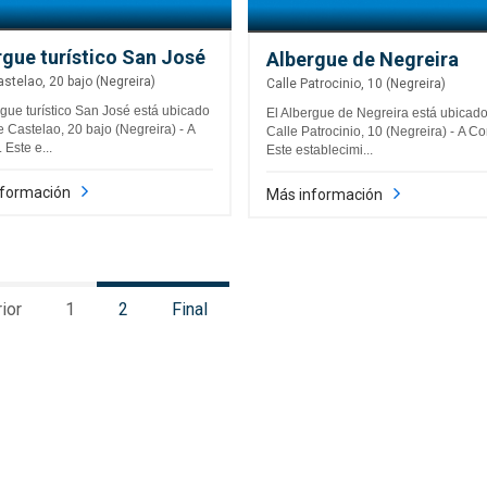
rgue turístico San José
Albergue de Negreira
astelao, 20 bajo (Negreira)
Calle Patrocinio, 10 (Negreira)
rgue turístico San José está ubicado
El Albergue de Negreira está ubicad
e Castelao, 20 bajo (Negreira) - A
Calle Patrocinio, 10 (Negreira) - A C
 Este e...
Este establecimi...
nformación
Más información
ior
1
2
Final