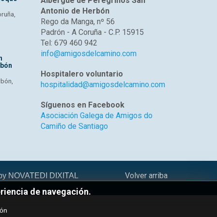
Albergue de Peregrinos San
Antonio de Herbón
oruña,
Rego da Manga, nº 56
Padrón - A Coruña - C.P. 15915
Tel: 679 460 942
info@amigosdelcamino.com
n
rbón
Hospitalero voluntario
rbón,
hospitalidad@amigosdelcamino.com
Síguenos en Facebook
Asociación Galega de Amigos do
Camiño de Santiago
Volver arriba
 by
NOVATEDI DIXITAL
eriencia de navegación.
ión