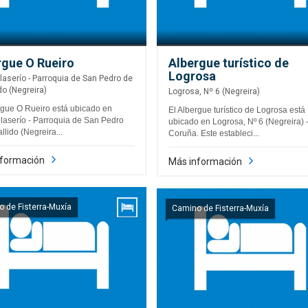
rgue O Rueiro
Albergue turístico de
Logrosa
ilaserío - Parroquia de San Pedro de
do (Negreira)
Logrosa, Nº 6 (Negreira)
rgue O Rueiro está ubicado en
El Albergue turístico de Logrosa está
ilaserío - Parroquia de San Pedro
ubicado en Logrosa, Nº 6 (Negreira) 
llido (Negreira...
Coruña. Este estableci...
nformación
Más información
 de Fisterra-Muxía
Camino de Fisterra-Muxía