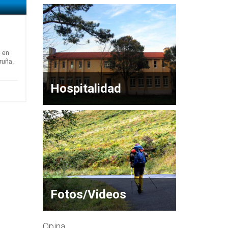
o en
oruña.
Hospitalidad
Fotos/Videos
Opina