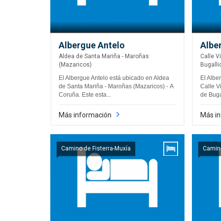
Albergue Antelo
Albe
Aldea de Santa Mariña - Maroñas
Calle V
(Mazaricos)
Bugalli
El Albergue Antelo está ubicado en Aldea
El Albe
de Santa Mariña - Maroñas (Mazaricos) - A
Calle V
Coruña. Este esta...
de Buga
Más información
Más i
Camino de Fisterra-Muxía
Camino