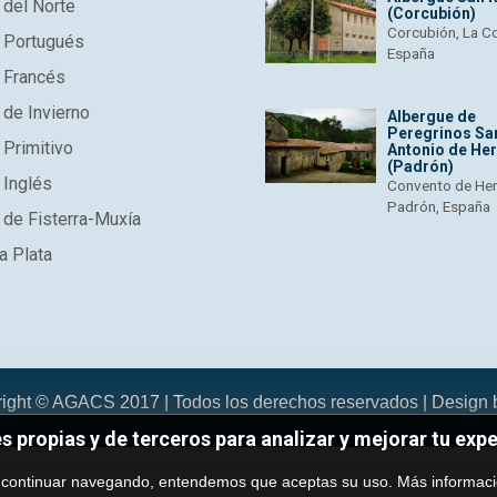
del Norte
(Corcubión)
Corcubión, La C
 Portugués
España
 Francés
de Invierno
Albergue de
Peregrinos Sa
Primitivo
Antonio de He
(Padrón)
 Inglés
Convento de He
Padrón, España
de Fisterra-Muxía
a Plata
right © AGACS 2017 | Todos los derechos reservados | Design
es propias y de terceros para analizar y mejorar tu exp
 continuar navegando, entendemos que aceptas su uso.
Más informac