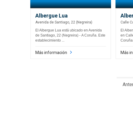
Albergue Lua
Albe
Avenida de Santiago, 22 (Negreira)
Calle C
El Albergue Lua está ubicado en Avenida
El Albe
de Santiago, 22 (Negreira) - A Coruña. Este
en Call
establecimiento ...
Coruña.
Más información
Más i
Anter