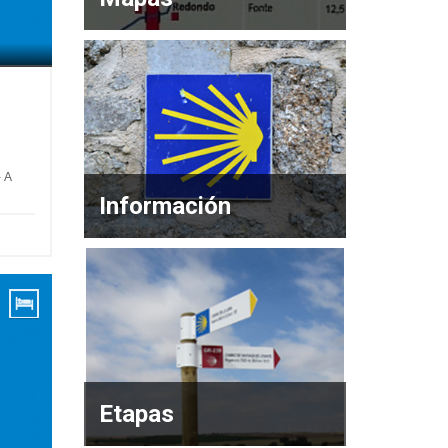
- A
Información
Etapas