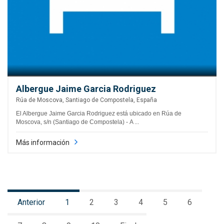
Albergue Jaime Garcia Rodriguez
Rúa de Moscova, Santiago de Compostela, España
El Albergue Jaime Garcia Rodriguez está ubicado en Rúa de
Moscova, s/n (Santiago de Compostela) - A ...
Más información
Anterior
1
2
3
4
5
6