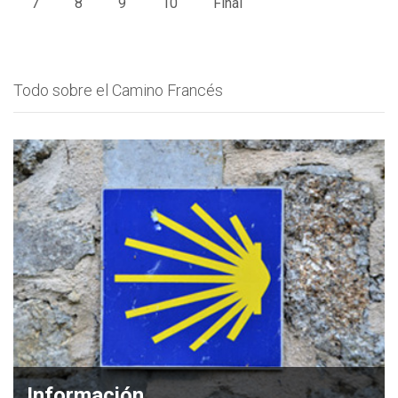
7
8
9
10
Final
Todo sobre el Camino Francés
Información