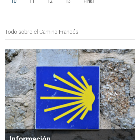
10
11
12
13
Final
Todo sobre el Camino Francés
Información