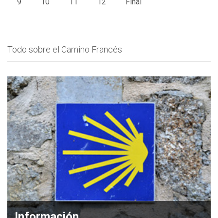
9
10
11
12
Final
Todo sobre el Camino Francés
Información